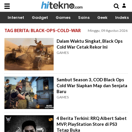
Internet
Gadget
Games
Sains
Geek
Indeks
TAG BERITA: BLACK-OPS-COLD-WAR
Minggu, 09 Agustus 2026
Dalam Waktu Singkat, Black Ops
Cold War Cetak Rekor Ini
GAMES
Sambut Season 3, COD Black Ops
Cold War Siapkan Map dan Senjata
Baru
GAMES
4 Berita Terkini: RRQ Albert Sabet
MVP, PlayStation Store di PS3
Tetap Buka