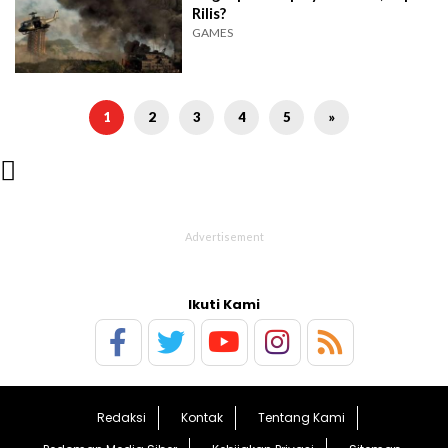
Rilis?
GAMES
1
2
3
4
5
»

Ikuti Kami
Redaksi
Kontak
Tentang Kami