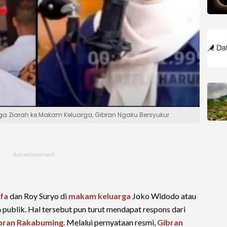
ngga Ziarah ke Makam Keluarga, Gibran Ngaku Bersyukur
ifa
dan Roy Suryo di
makam keluarga
Joko Widodo atau
publik. Hal tersebut pun turut mendapat respons dari
bran Rakabuming
. Melalui pernyataan resmi,
Gibran