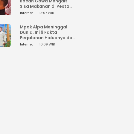
Bocah Gowa Mengais
Sisa Makanan di Pesta
Kemerdekaan
Internet
13:57 WIB
Mpok Alpa Meninggal
Dunia, Ini 9 Fakta
Perjalanan Hidupnya dari
Viral hingga Puncak
Internet
10:09 WIB
Karier