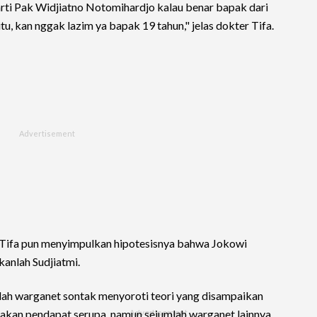
rarti Pak Widjiatno Notomihardjo kalau benar bapak dari
u, kan nggak lazim ya bapak 19 tahun," jelas dokter Tifa.
r Tifa pun menyimpulkan hipotesisnya bahwa Jokowi
kanlah Sudjiatmi.
mlah warganet sontak menyoroti teori yang disampaikan
akan pendapat serupa, namun sejumlah warganet lainnya