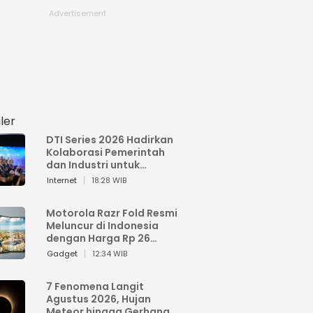
ler
DTI Series 2026 Hadirkan
Kolaborasi Pemerintah
dan Industri untuk
Percepatan
Internet
18:28 WIB
Transformasi Digital
Indonesia
Motorola Razr Fold Resmi
Meluncur di Indonesia
dengan Harga Rp 26
Jutaan
Gadget
12:34 WIB
7 Fenomena Langit
Agustus 2026, Hujan
Meteor hingga Gerhana