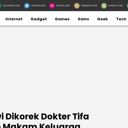
BOLATIMES.COM
HITEKNO.COM
DEWIKU.COM
MOBIMOTO.COM
GUIDEKU.COM
Internet
Gadget
Games
Sains
Geek
Tech
 Dikorek Dokter Tifa
e Makam Keluarga,