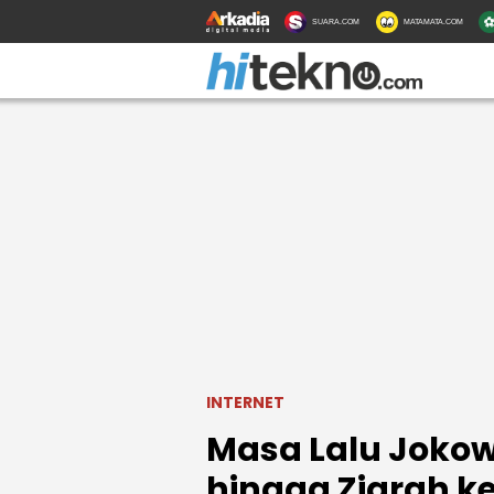
SUARA.COM
MATAMATA.COM
INTERNET
Masa Lalu Jokowi
hingga Ziarah k