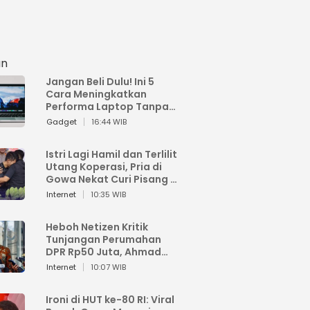
an
Jangan Beli Dulu! Ini 5
Cara Meningkatkan
Performa Laptop Tanpa
Harus Beli Baru
Gadget
16:44 WIB
Istri Lagi Hamil dan Terlilit
Utang Koperasi, Pria di
Gowa Nekat Curi Pisang 4
Tandan Milik Tetangga,
Internet
10:35 WIB
Begini Nasibnya
Heboh Netizen Kritik
Tunjangan Perumahan
DPR Rp50 Juta, Ahmad
Sahroni: Enggak Senang
Internet
10:07 WIB
Lihat Orang Senang
Ironi di HUT ke-80 RI: Viral