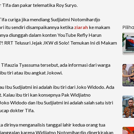
r Tifa dan pakar telematika Roy Suryo.
ifa curiga jika mendiang Sudjiatmi Notomihardjo
Pilih
ri itu sendiri disampaikannya ketika
ziarah
ke makam
annya diunggah dalam konten YouTube Refly Harun
?! RRT Telusuri Jejak JKW di Solo! Temukan Ini di Makam
 Tifauzia Tyassuma tersebut, ada informasi dari warga
bu tiri atau ibu angkat Jokowi.
 Ibu Sudjiatmi ini adalah ibu tiri dari Joko Widodo. Ada
. Kalau ibu tiri kan konsepnya Pak Widjiatno
o Widodo dan Ibu Sudjiatmi ini adalah salah satu istri
ucap dokter Tifa.
ika dirinya menganalisis tanggal lahir kedua orang tua
janggalan karena Widjiatno Notomihardjo diperkirakan