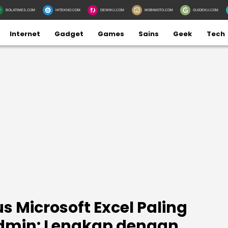
BOLATIMES.COM
HITEKNO.COM
DEWIKU.COM
MOBIMOTO.COM
GUIDEKU.COM
Internet
Gadget
Games
Sains
Geek
Tech
Microsoft Excel Paling
Admin: Lengkap dengan