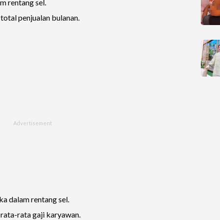
m rentang sel.
otal penjualan bulanan.
ka dalam rentang sel.
ata-rata gaji karyawan.