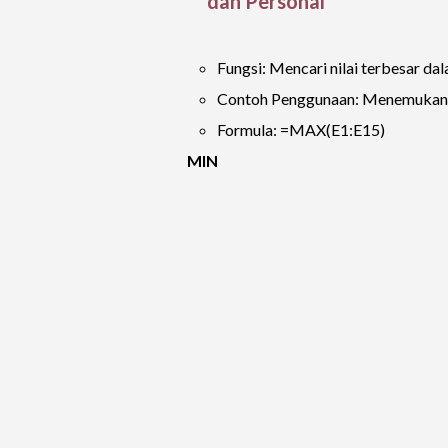
dan Personal
Fungsi: Mencari nilai terbesar dal
Contoh Penggunaan: Menemukan h
Formula: =MAX(E1:E15)
MIN