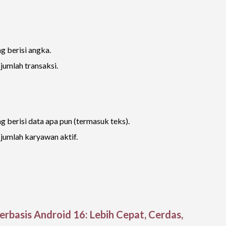
g berisi angka.
umlah transaksi.
g berisi data apa pun (termasuk teks).
umlah karyawan aktif.
erbasis Android 16: Lebih Cepat, Cerdas,