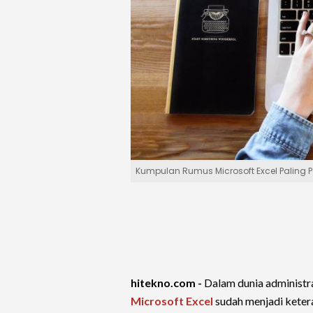
Kumpulan Rumus Microsoft Excel Paling 
hitekno.com -
Dalam dunia administr
Microsoft Excel
sudah menjadi ketera