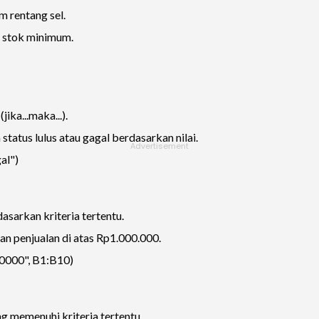
m rentang sel.
stok minimum.
ika...maka...).
atus lulus atau gagal berdasarkan nilai.
al")
sarkan kriteria tertentu.
 penjualan di atas Rp1.000.000.
0000", B1:B10)
g memenuhi kriteria tertentu.