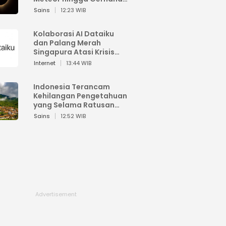
Matahari
Sains
12:23 WIB
Kolaborasi AI Dataiku
dan Palang Merah
Singapura Atasi Krisis
Bencana
Internet
13:44 WIB
Indonesia Terancam
Kehilangan Pengetahuan
yang Selama Ratusan
Tahun Menjaga Alam
Sains
12:52 WIB