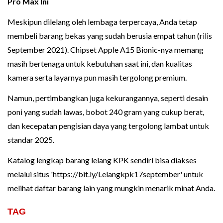
Pro Max Ini
Meskipun dilelang oleh lembaga terpercaya, Anda tetap
membeli barang bekas yang sudah berusia empat tahun (rilis
September 2021). Chipset Apple A15 Bionic-nya memang
masih bertenaga untuk kebutuhan saat ini, dan kualitas
kamera serta layarnya pun masih tergolong premium.
Namun, pertimbangkan juga kekurangannya, seperti desain
poni yang sudah lawas, bobot 240 gram yang cukup berat,
dan kecepatan pengisian daya yang tergolong lambat untuk
standar 2025.
Katalog lengkap barang lelang KPK sendiri bisa diakses
melalui situs 'https://bit.ly/Lelangkpk17september' untuk
melihat daftar barang lain yang mungkin menarik minat Anda.
TAG