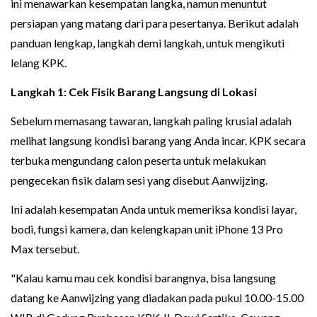
ini menawarkan kesempatan langka, namun menuntut
persiapan yang matang dari para pesertanya. Berikut adalah
panduan lengkap, langkah demi langkah, untuk mengikuti
lelang KPK.
Langkah 1: Cek Fisik Barang Langsung di Lokasi
Sebelum memasang tawaran, langkah paling krusial adalah
melihat langsung kondisi barang yang Anda incar. KPK secara
terbuka mengundang calon peserta untuk melakukan
pengecekan fisik dalam sesi yang disebut Aanwijzing.
Ini adalah kesempatan Anda untuk memeriksa kondisi layar,
bodi, fungsi kamera, dan kelengkapan unit iPhone 13 Pro
Max tersebut.
"Kalau kamu mau cek kondisi barangnya, bisa langsung
datang ke Aanwijzing yang diadakan pada pukul 10.00-15.00