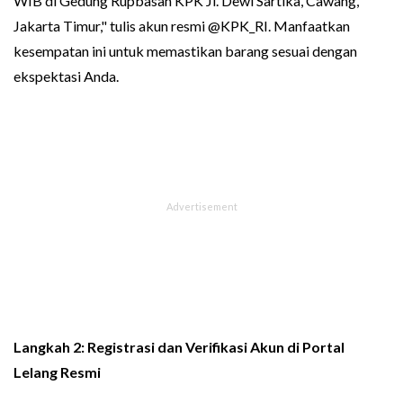
WIB di Gedung Rupbasan KPK Jl. Dewi Sartika, Cawang,
Jakarta Timur," tulis akun resmi @KPK_RI. Manfaatkan
kesempatan ini untuk memastikan barang sesuai dengan
ekspektasi Anda.
Langkah 2: Registrasi dan Verifikasi Akun di Portal
Lelang Resmi