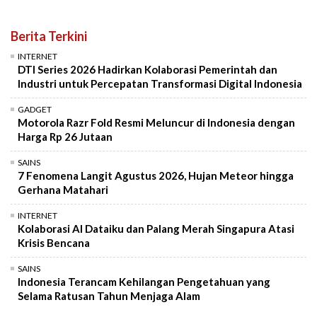
Berita Terkini
INTERNET
DTI Series 2026 Hadirkan Kolaborasi Pemerintah dan
Industri untuk Percepatan Transformasi Digital Indonesia
GADGET
Motorola Razr Fold Resmi Meluncur di Indonesia dengan
Harga Rp 26 Jutaan
SAINS
7 Fenomena Langit Agustus 2026, Hujan Meteor hingga
Gerhana Matahari
INTERNET
Kolaborasi AI Dataiku dan Palang Merah Singapura Atasi
Krisis Bencana
SAINS
Indonesia Terancam Kehilangan Pengetahuan yang
Selama Ratusan Tahun Menjaga Alam