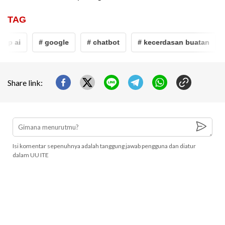
TAG
tup ai
# google
# chatbot
# kecerdasan buatan
Share link:
Isi komentar sepenuhnya adalah tanggung jawab pengguna dan diatur
dalam UU ITE