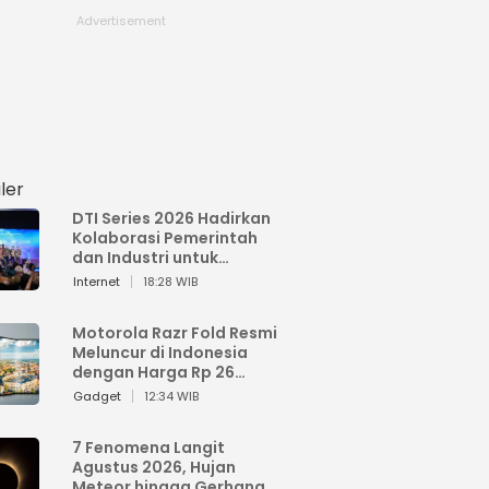
ler
DTI Series 2026 Hadirkan
Kolaborasi Pemerintah
dan Industri untuk
Percepatan
Internet
18:28 WIB
Transformasi Digital
Indonesia
Motorola Razr Fold Resmi
Meluncur di Indonesia
dengan Harga Rp 26
Jutaan
Gadget
12:34 WIB
7 Fenomena Langit
Agustus 2026, Hujan
Meteor hingga Gerhana