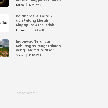
Matahari
Sains
12:23 WIB
Kolaborasi AI Dataiku
dan Palang Merah
Singapura Atasi Krisis
Bencana
Internet
13:44 WIB
Indonesia Terancam
Kehilangan Pengetahuan
yang Selama Ratusan
Tahun Menjaga Alam
Sains
12:52 WIB