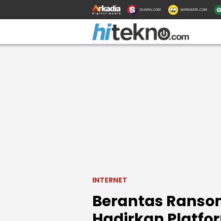
SUARA.COM
MATAMATA.COM
INTERNET
Berantas Ranso
Hadirkan Platfor