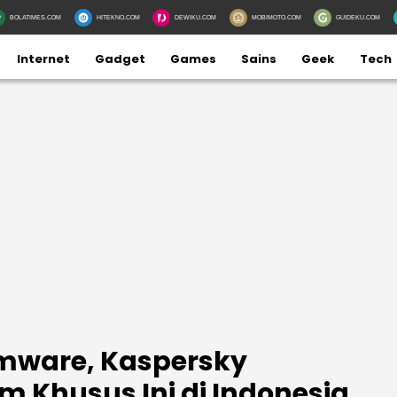
BOLATIMES.COM
HITEKNO.COM
DEWIKU.COM
MOBIMOTO.COM
GUIDEKU.COM
Internet
Gadget
Games
Sains
Geek
Tech
mware, Kaspersky
m Khusus Ini di Indonesia