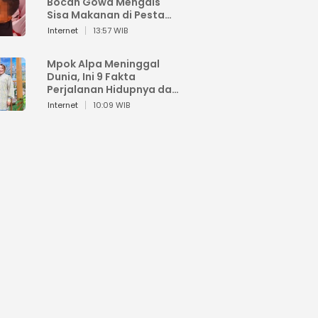
Bocah Gowa Mengais
Sisa Makanan di Pesta
Kemerdekaan
Internet
13:57 WIB
Mpok Alpa Meninggal
Dunia, Ini 9 Fakta
Perjalanan Hidupnya dari
Viral hingga Puncak
Internet
10:09 WIB
Karier