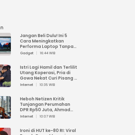
an
Jangan Beli Dulu! Ini 5
Cara Meningkatkan
Performa Laptop Tanpa
Harus Beli Baru
Gadget
16:44 WIB
Istri Lagi Hamil dan Terlilit
Utang Koperasi, Pria di
Gowa Nekat Curi Pisang 4
Tandan Milik Tetangga,
Internet
10:35 WIB
Begini Nasibnya
Heboh Netizen Kritik
Tunjangan Perumahan
DPR Rp50 Juta, Ahmad
Sahroni: Enggak Senang
Internet
10:07 WIB
Lihat Orang Senang
Ironi di HUT ke-80 RI: Viral