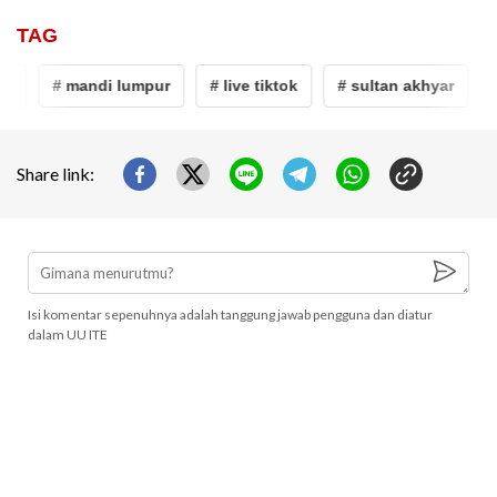
TAG
e
# mandi lumpur
# live tiktok
# sultan akhyar
#
Share link:
Isi komentar sepenuhnya adalah tanggung jawab pengguna dan diatur
dalam UU ITE