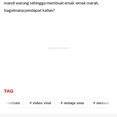
mandi warung sehingga membuat emak-emak marah,
bagaimana pendapat kalian?
TAG
# netizen
# video viral
# remaja sma
# mesum