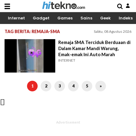
Internet
Gadget
Games
Sains
Geek
Indeks
TAG BERITA: REMAJA-SMA
Sabtu, 08 Agustus 2026
Remaja SMA Terciduk Berduaan di
Dalam Kamar Mandi Warung,
Emak-emak Ini Auto Marah
INTERNET
1
2
3
4
5
»
