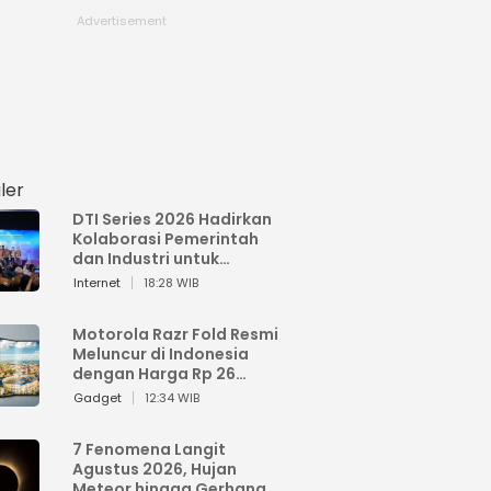
ler
DTI Series 2026 Hadirkan
Kolaborasi Pemerintah
dan Industri untuk
Percepatan
Internet
18:28 WIB
Transformasi Digital
Indonesia
Motorola Razr Fold Resmi
Meluncur di Indonesia
dengan Harga Rp 26
Jutaan
Gadget
12:34 WIB
7 Fenomena Langit
Agustus 2026, Hujan
Meteor hingga Gerhana