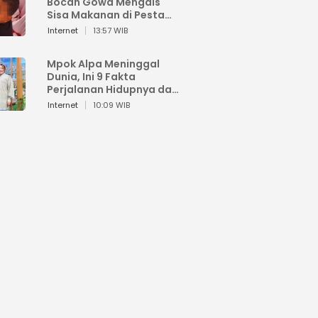
Bocah Gowa Mengais
Sisa Makanan di Pesta
Kemerdekaan
Internet
13:57 WIB
Mpok Alpa Meninggal
Dunia, Ini 9 Fakta
Perjalanan Hidupnya dari
Viral hingga Puncak
Internet
10:09 WIB
Karier