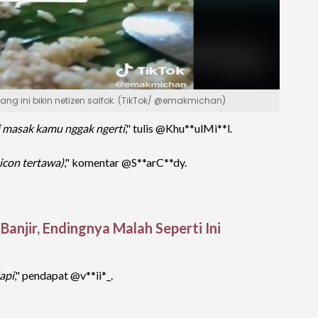
g ini bikin netizen salfok. (TikTok/ @emakmichan)
i masak kamu nggak ngerti
," tulis @Khu**ulMi**l.
icon tertawa)
," komentar @S**arC**dy.
anjir, Endingnya Malah Seperti Ini
api
," pendapat @v**ii*_.