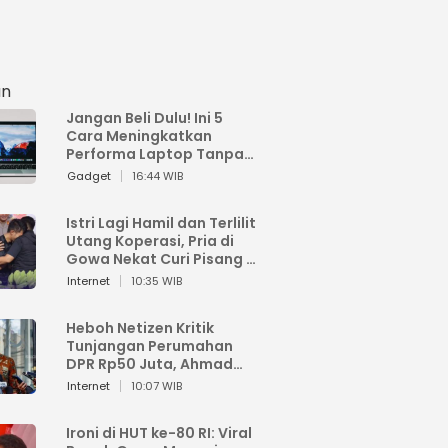
an
Jangan Beli Dulu! Ini 5
Cara Meningkatkan
Performa Laptop Tanpa
Harus Beli Baru
Gadget
16:44 WIB
Istri Lagi Hamil dan Terlilit
Utang Koperasi, Pria di
Gowa Nekat Curi Pisang 4
Tandan Milik Tetangga,
Internet
10:35 WIB
Begini Nasibnya
Heboh Netizen Kritik
Tunjangan Perumahan
DPR Rp50 Juta, Ahmad
Sahroni: Enggak Senang
Internet
10:07 WIB
Lihat Orang Senang
Ironi di HUT ke-80 RI: Viral