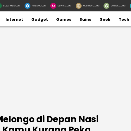
BOLATIMES.COM
HITEKNO.COM
DEWIKU.COM
MOBIMOTO.COM
GUIDEKU.COM
Internet
Gadget
Games
Sains
Geek
Tech
 Melongo di Depan Nasi
: Kamu Kurang Peka