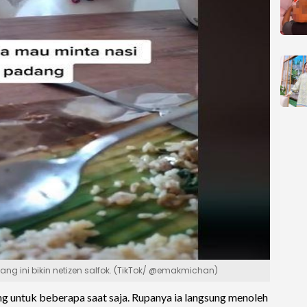
g ini bikin netizen salfok. (TikTok/ @emakmichan)
g untuk beberapa saat saja. Rupanya ia langsung menoleh