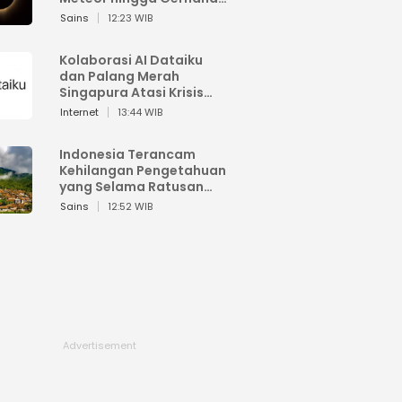
Matahari
Sains
12:23 WIB
Kolaborasi AI Dataiku
dan Palang Merah
Singapura Atasi Krisis
Bencana
Internet
13:44 WIB
Indonesia Terancam
Kehilangan Pengetahuan
yang Selama Ratusan
Tahun Menjaga Alam
Sains
12:52 WIB