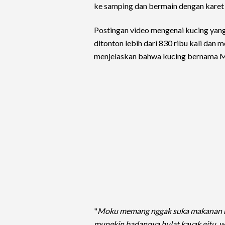
ke samping dan bermain dengan karet 
Postingan video mengenai kucing yang 
ditonton lebih dari 830 ribu kali dan
menjelaskan bahwa kucing bernama M
"
Moku memang nggak suka makanan ma
mungkin badannya bulat kayak gitu..