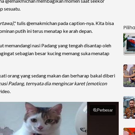
ama @emakmichan membagikan momen saat seekor
p sesuatu.
rtawa)
," tulis @emakmichan pada caption-nya. Kita bisa
Pilih
minan putih ini terus menatap ke arah depan.
ut memandangi nasi Padang yang tengah disantap oleh
mengingat sebagian besar kucing memang suka menatap
ati orang yang sedang makan dan berharap bakal diberi
nasi Padang, ternyata dia mengincar karet (emoticon
video.
Perbesar