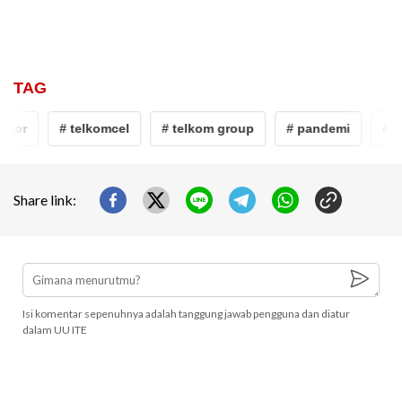
TAG
imor
# telkomcel
# telkom group
# pandemi
# ap
Share link:
Isi komentar sepenuhnya adalah tanggung jawab pengguna dan diatur
dalam UU ITE