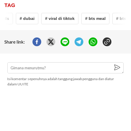
TAG
lds
# dubai
# viral di tiktok
# bts meal
# bts
Share link:
Isi komentar sepenuhnya adalah tanggung jawab pengguna dan diatur
dalam UU ITE