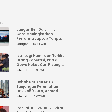
an
Jangan Beli Dulu! Ini 5
Cara Meningkatkan
Performa Laptop Tanpa
Harus Beli Baru
Gadget
16:44 WIB
Istri Lagi Hamil dan Terlilit
Utang Koperasi, Pria di
Gowa Nekat Curi Pisang 4
Tandan Milik Tetangga,
Internet
10:35 WIB
Begini Nasibnya
Heboh Netizen Kritik
Tunjangan Perumahan
DPR Rp50 Juta, Ahmad
Sahroni: Enggak Senang
Internet
10:07 WIB
Lihat Orang Senang
Ironi di HUT ke-80 RI: Viral