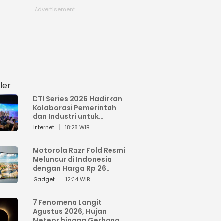
ler
DTI Series 2026 Hadirkan
Kolaborasi Pemerintah
dan Industri untuk
Percepatan
Internet
18:28 WIB
Transformasi Digital
Indonesia
Motorola Razr Fold Resmi
Meluncur di Indonesia
dengan Harga Rp 26
Jutaan
Gadget
12:34 WIB
7 Fenomena Langit
Agustus 2026, Hujan
Meteor hingga Gerhana