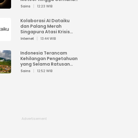
Matahari
Sains
12:23 WIB
Kolaborasi AI Dataiku
dan Palang Merah
Singapura Atasi Krisis
Bencana
Internet
13:44 WIB
Indonesia Terancam
Kehilangan Pengetahuan
yang Selama Ratusan
Tahun Menjaga Alam
Sains
12:52 WIB