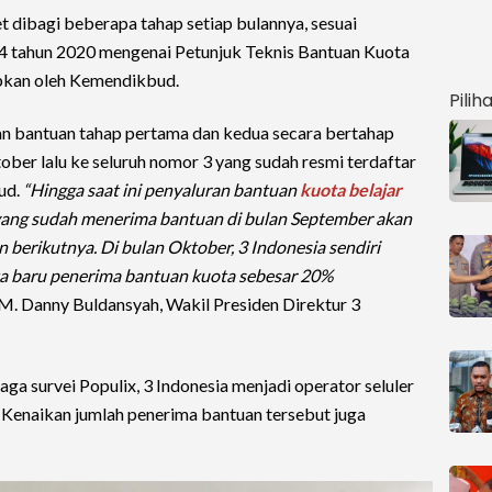
t dibagi beberapa tahap setiap bulannya, sesuai
14 tahun 2020 mengenai Petunjuk Teknis Bantuan Kuota
apkan oleh Kemendikbud.
Pilih
an bantuan tahap pertama dan kedua secara bertahap
er lalu ke seluruh nomor 3 yang sudah resmi terdaftar
ud.
“Hingga saat ini penyaluran bantuan
kuota belajar
 yang sudah menerima bantuan di bulan September akan
 berikutnya. Di bulan Oktober, 3 Indonesia sendiri
 baru penerima bantuan kuota sebesar 20%
M. Danny Buldansyah, Wakil Presiden Direktur 3
ga survei Populix, 3 Indonesia menjadi operator seluler
r. Kenaikan jumlah penerima bantuan tersebut juga