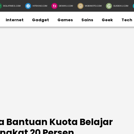
BOLATIMES.COM
HITEKNO.COM
DEWIKU.COM
MOBIMOTO.COM
GUIDEKU.COM
Internet
Gadget
Games
Sains
Geek
Tech
a Bantuan Kuota Belajar
ingkat 20 Persen