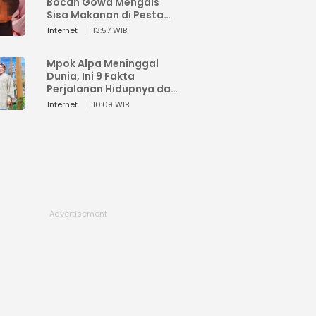
Bocah Gowa Mengais
Sisa Makanan di Pesta
Kemerdekaan
Internet
13:57 WIB
Mpok Alpa Meninggal
Dunia, Ini 9 Fakta
Perjalanan Hidupnya dari
Viral hingga Puncak
Internet
10:09 WIB
Karier