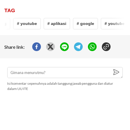
TAG
ng
# youtube
# aplikasi
# google
# youtube ga
Share link:
Isi komentar sepenuhnya adalah tanggung jawab pengguna dan diatur
dalam UU ITE