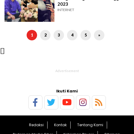
2023
INTERNET
1
2
3
4
5
»

Ikuti Kami
Redaksi
Kontak
Tentang Kami