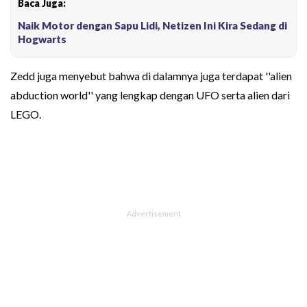
Baca Juga:
Naik Motor dengan Sapu Lidi, Netizen Ini Kira Sedang di
Hogwarts
Zedd juga menyebut bahwa di dalamnya juga terdapat ''alien
abduction world'' yang lengkap dengan UFO serta alien dari
LEGO.