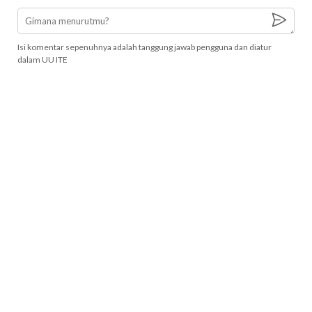
Isi komentar sepenuhnya adalah tanggung jawab pengguna dan diatur
dalam UU ITE