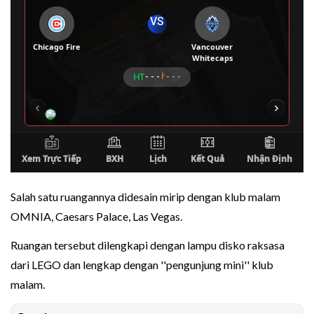
Salah satu ruangannya didesain mirip dengan klub malam
OMNIA, Caesars Palace, Las Vegas.
Ruangan tersebut dilengkapi dengan lampu disko raksasa
dari LEGO dan lengkap dengan ''pengunjung mini'' klub
malam.