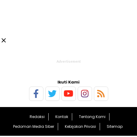

Ikuti Kami
Redaksi
Kontak
Tentang Kami
Pedoman Media Siber
Kebijakan Privasi
Sitemap