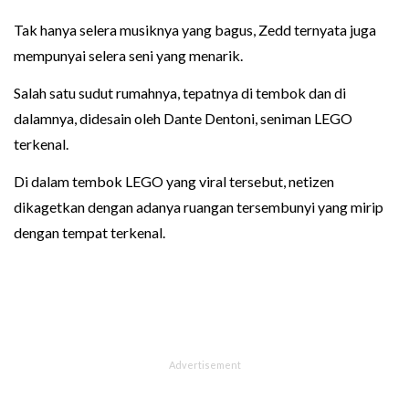
Tak hanya selera musiknya yang bagus, Zedd ternyata juga
mempunyai selera seni yang menarik.
Salah satu sudut rumahnya, tepatnya di tembok dan di
dalamnya, didesain oleh Dante Dentoni, seniman LEGO
terkenal.
Di dalam tembok LEGO yang viral tersebut, netizen
dikagetkan dengan adanya ruangan tersembunyi yang mirip
dengan tempat terkenal.