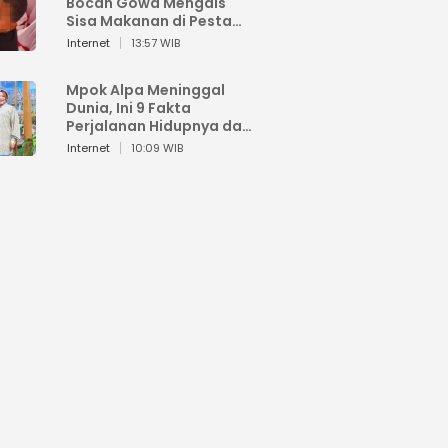
Bocah Gowa Mengais
Sisa Makanan di Pesta
Kemerdekaan
Internet
13:57 WIB
Mpok Alpa Meninggal
Dunia, Ini 9 Fakta
Perjalanan Hidupnya dari
Viral hingga Puncak
Internet
10:09 WIB
Karier