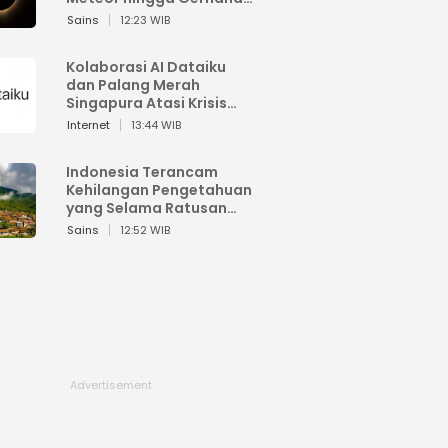
Matahari
Sains
12:23 WIB
Kolaborasi AI Dataiku
dan Palang Merah
Singapura Atasi Krisis
Bencana
Internet
13:44 WIB
Indonesia Terancam
Kehilangan Pengetahuan
yang Selama Ratusan
Tahun Menjaga Alam
Sains
12:52 WIB