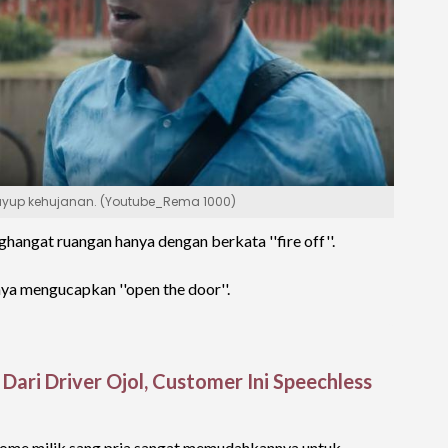
kuyup kehujanan. (Youtube_Rema 1000)
hangat ruangan hanya dengan berkata ''fire off''.
nya mengucapkan ''open the door''.
ari Driver Ojol, Customer Ini Speechless
home milik sang pria sangat memudahkannya untuk