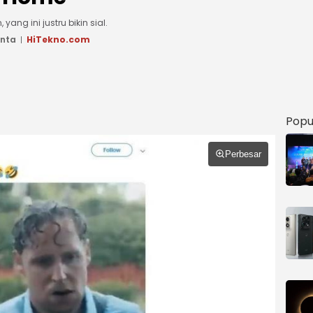
g ini justru bikin sial.
anta
HiTekno.com
Popu
Perbesar