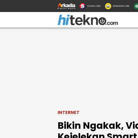
SUARA.COM
MATAMATA.COM
INTERNET
Bikin Ngakak, V
Kejelekan Smar