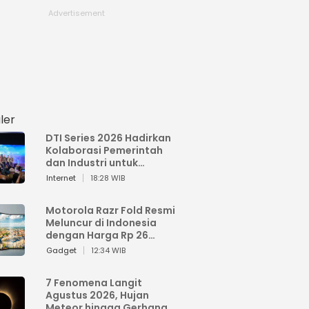
ler
DTI Series 2026 Hadirkan
Kolaborasi Pemerintah
dan Industri untuk
Percepatan
Internet
18:28 WIB
Transformasi Digital
Indonesia
Motorola Razr Fold Resmi
Meluncur di Indonesia
dengan Harga Rp 26
Jutaan
Gadget
12:34 WIB
7 Fenomena Langit
Agustus 2026, Hujan
Meteor hingga Gerhana