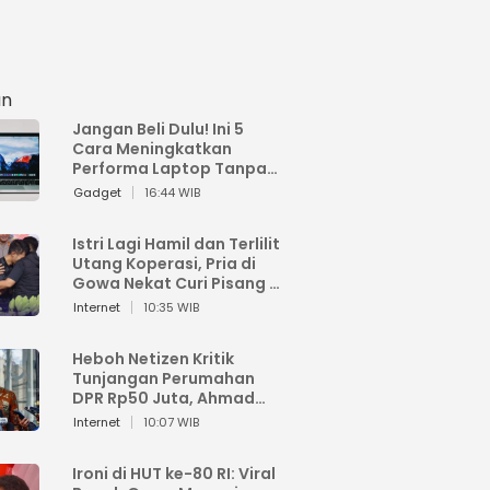
an
Jangan Beli Dulu! Ini 5
Cara Meningkatkan
Performa Laptop Tanpa
Harus Beli Baru
Gadget
16:44 WIB
Istri Lagi Hamil dan Terlilit
Utang Koperasi, Pria di
Gowa Nekat Curi Pisang 4
Tandan Milik Tetangga,
Internet
10:35 WIB
Begini Nasibnya
Heboh Netizen Kritik
Tunjangan Perumahan
DPR Rp50 Juta, Ahmad
Sahroni: Enggak Senang
Internet
10:07 WIB
Lihat Orang Senang
Ironi di HUT ke-80 RI: Viral