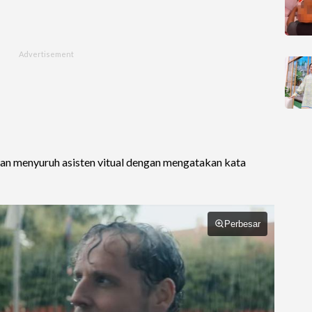
an menyuruh asisten vitual dengan mengatakan kata
Perbesar