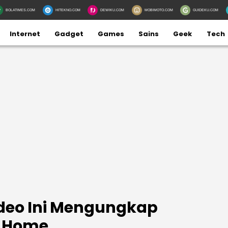
BOLATIMES.COM
HITEKNO.COM
DEWIKU.COM
MOBIMOTO.COM
GUIDEKU.COM
Internet
Gadget
Games
Sains
Geek
Tech
ideo Ini Mengungkap
t Home