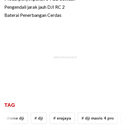
Pengendali jarak jauh DJI RC 2
Baterai Penerbangan Cerdas
TAG
# drone dji
# dji
# erajaya
# dji mavic 4 pro
# d