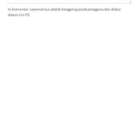
Isi komentar sepenuhnya adalah tanggung jawab pengguna dan diatur
dalam UU ITE