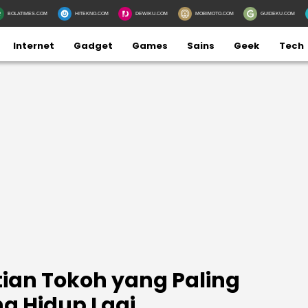
BOLATIMES.COM
HITEKNO.COM
DEWIKU.COM
MOBIMOTO.COM
GUIDEKU.COM
Internet
Gadget
Games
Sains
Geek
Tech
tian Tokoh yang Paling
ng Hidup Lagi