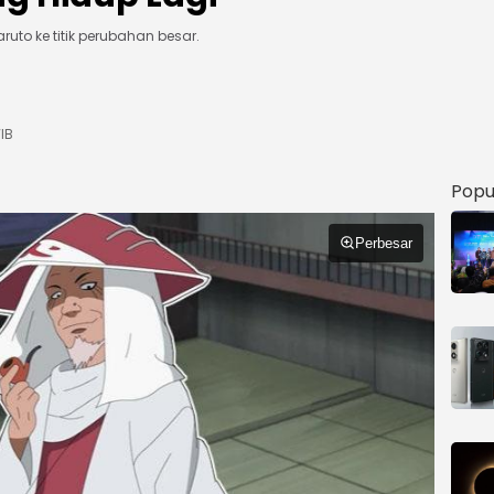
to ke titik perubahan besar.
IB
Popu
Perbesar