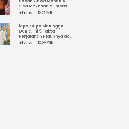
Bocah Gowa Mengais
Sisa Makanan di Pesta
Kemerdekaan
Internet
13:57 WIB
Mpok Alpa Meninggal
Dunia, Ini 9 Fakta
Perjalanan Hidupnya dari
Viral hingga Puncak
Internet
10:09 WIB
Karier