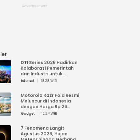
ler
DTI Series 2026 Hadirkan
Kolaborasi Pemerintah
dan Industri untuk
Percepatan
Internet
18:28 WIB
Transformasi Digital
Indonesia
Motorola Razr Fold Resmi
Meluncur di Indonesia
dengan Harga Rp 26
Jutaan
Gadget
12:34 WIB
7 Fenomena Langit
Agustus 2026, Hujan
Meteor hingga Gerhana