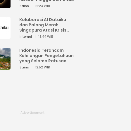
Matahari
Sains
12:23 WIB
Kolaborasi AI Dataiku
dan Palang Merah
Singapura Atasi Krisis
Bencana
Internet
13:44 WIB
Indonesia Terancam
Kehilangan Pengetahuan
yang Selama Ratusan
Tahun Menjaga Alam
Sains
12:52 WIB