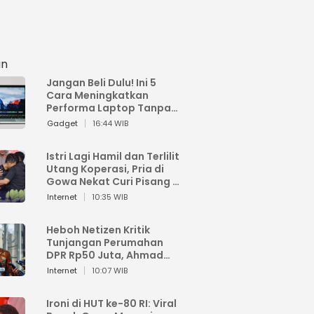
an
Jangan Beli Dulu! Ini 5
Cara Meningkatkan
Performa Laptop Tanpa
Harus Beli Baru
Gadget
16:44 WIB
Istri Lagi Hamil dan Terlilit
Utang Koperasi, Pria di
Gowa Nekat Curi Pisang 4
Tandan Milik Tetangga,
Internet
10:35 WIB
Begini Nasibnya
Heboh Netizen Kritik
Tunjangan Perumahan
DPR Rp50 Juta, Ahmad
Sahroni: Enggak Senang
Internet
10:07 WIB
Lihat Orang Senang
Ironi di HUT ke-80 RI: Viral