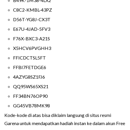
B49K-1M38-4LX2
C8C2-KMBL-43PZ
D56T-YG8J-CX3T
E67U-4JAD-5FV3
F76X-BXC3-A21S
X5HCV6PVGHH3
FFICDCTSL5FT
FFBI7FETDGE6
4AZYG8SZ1FJ6
QQ95WS65XS21
FF34BN76OP90
GG45VB78MK98
Kode-kode di atas bisa diklaim langsung di situs resmi
Garena untuk mendapatkan hadiah instan ke dalam akun Free