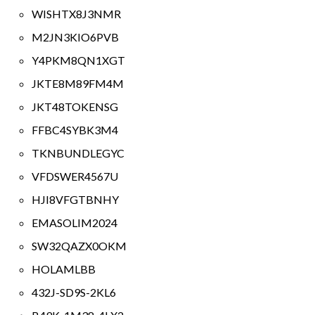
WISHTX8J3NMR
M2JN3KIO6PVB
Y4PKM8QN1XGT
JKTE8M89FM4M
JKT48TOKENSG
FFBC4SYBK3M4
TKNBUNDLEGYC
VFDSWER4567U
HJI8VFGTBNHY
EMASOLIM2024
SW32QAZX0OKM
HOLAMLBB
432J-SD9S-2KL6