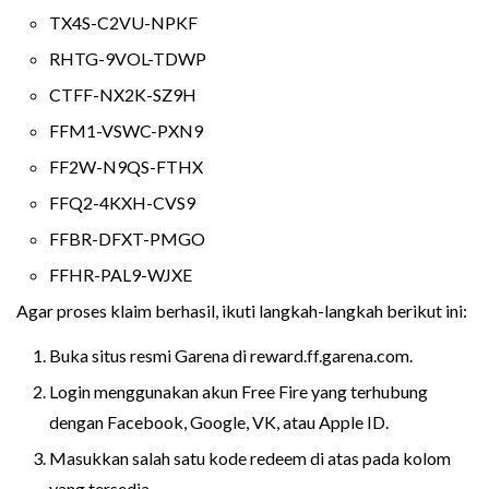
TX4S-C2VU-NPKF
RHTG-9VOL-TDWP
CTFF-NX2K-SZ9H
FFM1-VSWC-PXN9
FF2W-N9QS-FTHX
FFQ2-4KXH-CVS9
FFBR-DFXT-PMGO
FFHR-PAL9-WJXE
Agar proses klaim berhasil, ikuti langkah-langkah berikut ini:
Buka situs resmi Garena di reward.ff.garena.com.
Login menggunakan akun Free Fire yang terhubung
dengan Facebook, Google, VK, atau Apple ID.
Masukkan salah satu kode redeem di atas pada kolom
yang tersedia.