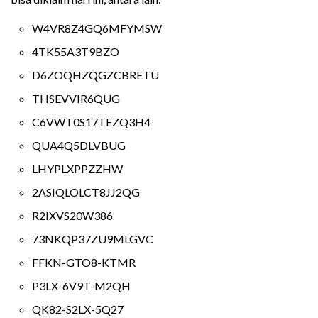
W4VR8Z4GQ6MFYMSW
4TK55A3T9BZO
D6ZOQHZQGZCBRETU
THSEVVIR6QUG
C6VWT0S17TEZQ3H4
QUA4Q5DLVBUG
LHYPLXPPZZHW
2ASIQLOLCT8JJ2QG
R2IXVS20W386
73NKQP37ZU9MLGVC
FFKN-GTO8-KTMR
P3LX-6V9T-M2QH
QK82-S2LX-5Q27