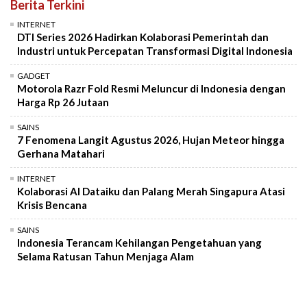
Berita Terkini
INTERNET
DTI Series 2026 Hadirkan Kolaborasi Pemerintah dan
Industri untuk Percepatan Transformasi Digital Indonesia
GADGET
Motorola Razr Fold Resmi Meluncur di Indonesia dengan
Harga Rp 26 Jutaan
SAINS
7 Fenomena Langit Agustus 2026, Hujan Meteor hingga
Gerhana Matahari
INTERNET
Kolaborasi AI Dataiku dan Palang Merah Singapura Atasi
Krisis Bencana
SAINS
Indonesia Terancam Kehilangan Pengetahuan yang
Selama Ratusan Tahun Menjaga Alam