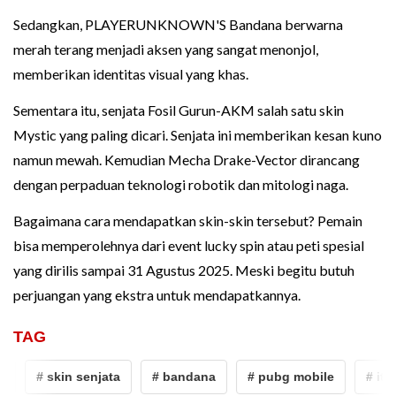
Sedangkan, PLAYERUNKNOWN'S Bandana berwarna
merah terang menjadi aksen yang sangat menonjol,
memberikan identitas visual yang khas.
Sementara itu, senjata Fosil Gurun-AKM salah satu skin
Mystic yang paling dicari. Senjata ini memberikan kesan kuno
namun mewah. Kemudian Mecha Drake-Vector dirancang
dengan perpaduan teknologi robotik dan mitologi naga.
Bagaimana cara mendapatkan skin-skin tersebut? Pemain
bisa memperolehnya dari event lucky spin atau peti spesial
yang dirilis sampai 31 Agustus 2025. Meski begitu butuh
perjuangan yang ekstra untuk mendapatkannya.
TAG
# skin senjata
# bandana
# pubg mobile
# ite