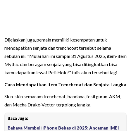
Dijelaskan juga, pemain memiliki kesempatan untuk
mendapatkan senjata dan trenchcoat tersebut selama
sebulan ini. "Mulai hari ini sampai 31 Agustus 2025, item-item
Mythic dan beragam senjata yang bisa ditingkatkan bisa
kamu dapatkan lewat Peti Hoki!" tulis akun tersebut lagi.
Cara Mendapatkan Item Trenchcoat dan Senjata Langka
Skin-skin semacam trenchcoat, bandana, fosil gurun-AKM,
dan Mecha Drake-Vector tergolong langka.
Baca Juga:
Bahaya Membeli iPhone Bekas di 2025: Ancaman IMEI