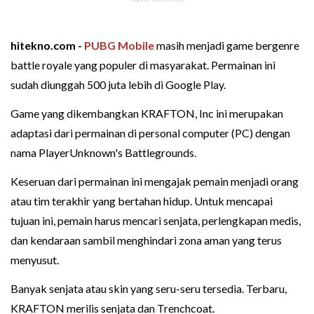
hitekno.com -
PUBG Mobile
masih menjadi game bergenre
battle royale yang populer di masyarakat. Permainan ini
sudah diunggah 500 juta lebih di Google Play.
Game yang dikembangkan KRAFTON, Inc ini merupakan
adaptasi dari permainan di personal computer (PC) dengan
nama PlayerUnknown's Battlegrounds.
Keseruan dari permainan ini mengajak pemain menjadi orang
atau tim terakhir yang bertahan hidup. Untuk mencapai
tujuan ini, pemain harus mencari senjata, perlengkapan medis,
dan kendaraan sambil menghindari zona aman yang terus
menyusut.
Banyak senjata atau skin yang seru-seru tersedia. Terbaru,
KRAFTON merilis senjata dan Trenchcoat.