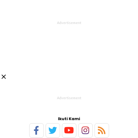

Ikuti Kami