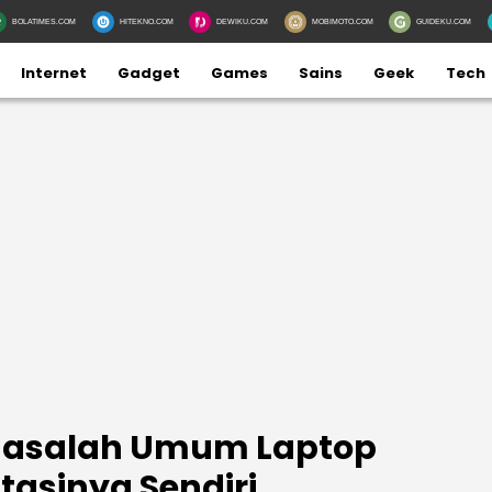
BOLATIMES.COM
HITEKNO.COM
DEWIKU.COM
MOBIMOTO.COM
GUIDEKU.COM
Internet
Gadget
Games
Sains
Geek
Tech
Masalah Umum Laptop
asinya Sendiri