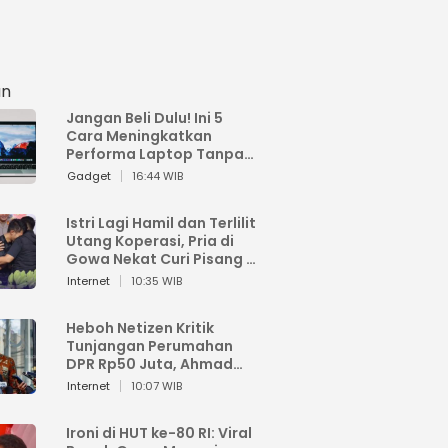
an
Jangan Beli Dulu! Ini 5
Cara Meningkatkan
Performa Laptop Tanpa
Harus Beli Baru
Gadget
16:44 WIB
Istri Lagi Hamil dan Terlilit
Utang Koperasi, Pria di
Gowa Nekat Curi Pisang 4
Tandan Milik Tetangga,
Internet
10:35 WIB
Begini Nasibnya
Heboh Netizen Kritik
Tunjangan Perumahan
DPR Rp50 Juta, Ahmad
Sahroni: Enggak Senang
Internet
10:07 WIB
Lihat Orang Senang
Ironi di HUT ke-80 RI: Viral