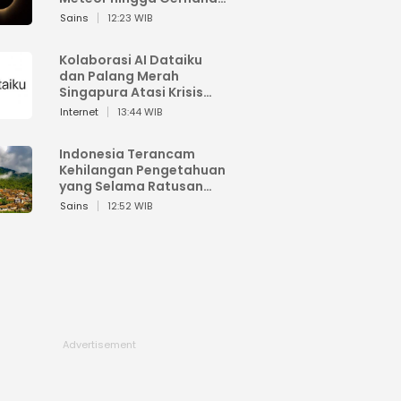
Matahari
Sains
12:23 WIB
Kolaborasi AI Dataiku
dan Palang Merah
Singapura Atasi Krisis
Bencana
Internet
13:44 WIB
Indonesia Terancam
Kehilangan Pengetahuan
yang Selama Ratusan
Tahun Menjaga Alam
Sains
12:52 WIB