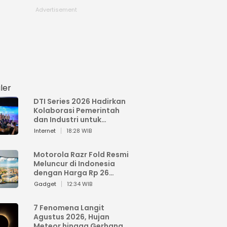
ler
DTI Series 2026 Hadirkan
Kolaborasi Pemerintah
dan Industri untuk
Percepatan
Internet
18:28 WIB
Transformasi Digital
Indonesia
Motorola Razr Fold Resmi
Meluncur di Indonesia
dengan Harga Rp 26
Jutaan
Gadget
12:34 WIB
7 Fenomena Langit
Agustus 2026, Hujan
Meteor hingga Gerhana