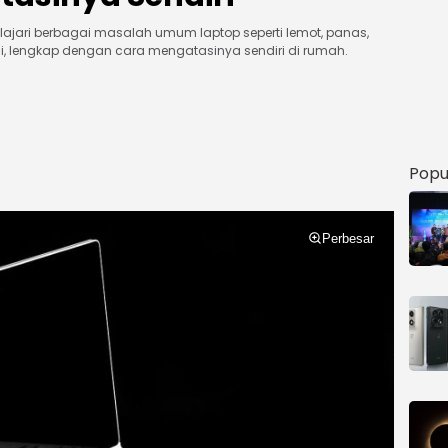
lajari berbagai masalah umum laptop seperti lemot, panas,
gsi, lengkap dengan cara mengatasinya sendiri di rumah.
Popu
Perbesar