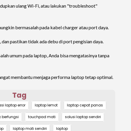
upkan ulang Wi-Fi, atau lakukan "troubleshoot"
mungkin bermasalah pada kabel charger atau port daya.
, dan pastikan tidak ada debu di port pengisian daya.
lah umum pada laptop, Anda bisa mengatasinya tanpa
sangat membantu menjaga performa laptop tetap optimal.
Tag
si laptop error
laptop lemot
laptop cepat panas
k berfungsi
touchpad mati
solusi laptop sendiri
op
laptop mati sendiri
laptop