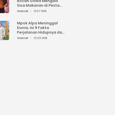
Bocah Gowa Mengais
Sisa Makanan di Pesta
Kemerdekaan
Internet
13:57 WIB
Mpok Alpa Meninggal
Dunia, Ini 9 Fakta
Perjalanan Hidupnya dari
Viral hingga Puncak
Internet
10:09 WIB
Karier