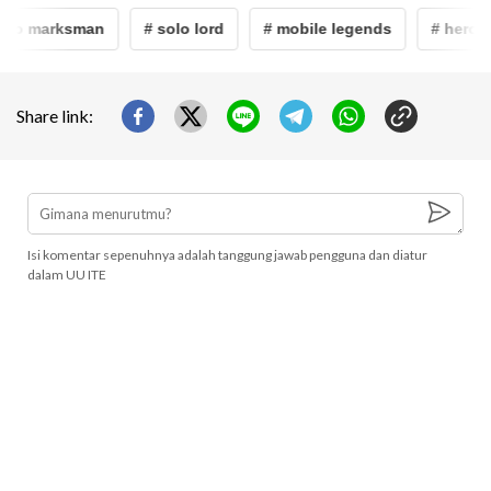
ro marksman
# solo lord
# mobile legends
# hero ma
Share link:
Isi komentar sepenuhnya adalah tanggung jawab pengguna dan diatur
dalam UU ITE