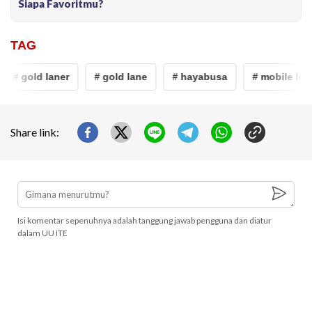
Siapa Favoritmu?
TAG
# gold laner
# gold lane
# hayabusa
# mobile lege
Share link:
Isi komentar sepenuhnya adalah tanggung jawab pengguna dan diatur
dalam UU ITE