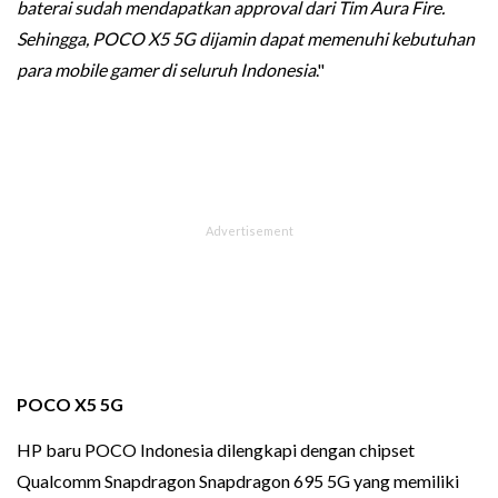
baterai sudah mendapatkan approval dari Tim Aura Fire.
Sehingga, POCO X5 5G dijamin dapat memenuhi kebutuhan
para mobile gamer di seluruh Indonesia
."
POCO X5 5G
HP baru POCO Indonesia dilengkapi dengan chipset
Qualcomm Snapdragon Snapdragon 695 5G yang memiliki