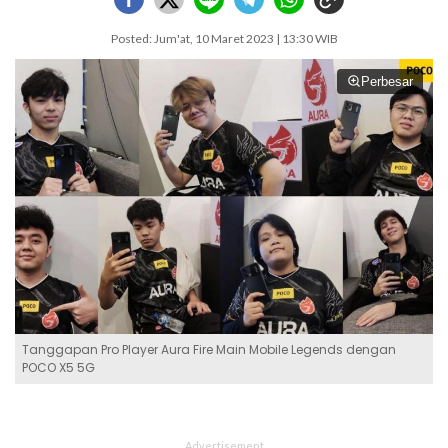
Posted: Jum'at, 10 Maret 2023 | 13:30 WIB
Perbesar
Tanggapan Pro Player Aura Fire Main Mobile Legends dengan
POCO X5 5G