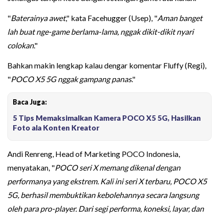
"
Baterainya awet
," kata Facehugger (Usep), "
Aman banget
lah buat nge-game berlama-lama, nggak dikit-dikit nyari
colokan
."
Bahkan makin lengkap kalau dengar komentar Fluffy (Regi),
"
POCO X5 5G nggak gampang panas
."
Baca Juga:
5 Tips Memaksimalkan Kamera POCO X5 5G, Hasilkan
Foto ala Konten Kreator
Andi Renreng, Head of Marketing POCO Indonesia,
menyatakan, "
POCO seri X memang dikenal dengan
performanya yang ekstrem. Kali ini seri X terbaru, POCO X5
5G, berhasil membuktikan kebolehannya secara langsung
oleh para pro-player. Dari segi performa, koneksi, layar, dan