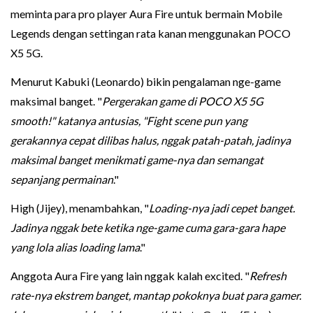
meminta para pro player Aura Fire untuk bermain Mobile
Legends dengan settingan rata kanan menggunakan POCO
X5 5G.
Menurut Kabuki (Leonardo) bikin pengalaman nge-game
maksimal banget. "
Pergerakan game di POCO X5 5G
smooth!" katanya antusias, "Fight scene pun yang
gerakannya cepat dilibas halus, nggak patah-patah, jadinya
maksimal banget menikmati game-nya dan semangat
sepanjang permainan
."
High (Jijey), menambahkan, "
Loading-nya jadi cepet banget.
Jadinya nggak bete ketika nge-game cuma gara-gara hape
yang lola alias loading lama
."
Anggota Aura Fire yang lain nggak kalah excited. "
Refresh
rate-nya ekstrem banget, mantap pokoknya buat para gamer.