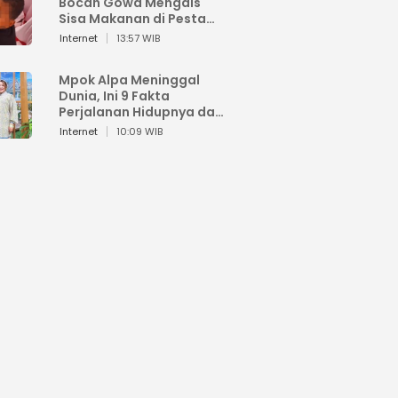
Bocah Gowa Mengais
Sisa Makanan di Pesta
Kemerdekaan
Internet
13:57 WIB
Mpok Alpa Meninggal
Dunia, Ini 9 Fakta
Perjalanan Hidupnya dari
Viral hingga Puncak
Internet
10:09 WIB
Karier