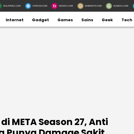
BOLATIMES.COM
HITEKNO.COM
DEWIKU.COM
MOBIMOTO.COM
GUIDEKU.COM
Internet
Gadget
Games
Sains
Geek
Tech
 di META Season 27, Anti
 Punya Damage Sakit