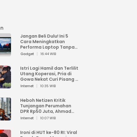
an
Jangan Beli Dulu! Ini 5
Cara Meningkatkan
Performa Laptop Tanpa
Harus Beli Baru
Gadget
16:44 WIB
Istri Lagi Hamil dan Terlilit
Utang Koperasi, Pria di
Gowa Nekat Curi Pisang 4
Tandan Milik Tetangga,
Internet
10:35 WIB
Begini Nasibnya
Heboh Netizen Kritik
Tunjangan Perumahan
DPR Rp50 Juta, Ahmad
Sahroni: Enggak Senang
Internet
10:07 WIB
Lihat Orang Senang
Ironi di HUT ke-80 RI: Viral