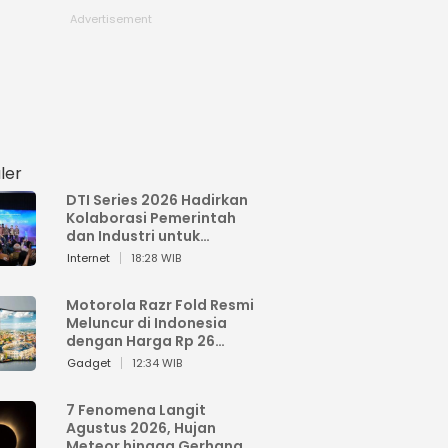
ler
DTI Series 2026 Hadirkan
Kolaborasi Pemerintah
dan Industri untuk
Percepatan
Internet
18:28 WIB
Transformasi Digital
Indonesia
Motorola Razr Fold Resmi
Meluncur di Indonesia
dengan Harga Rp 26
Jutaan
Gadget
12:34 WIB
7 Fenomena Langit
Agustus 2026, Hujan
Meteor hingga Gerhana