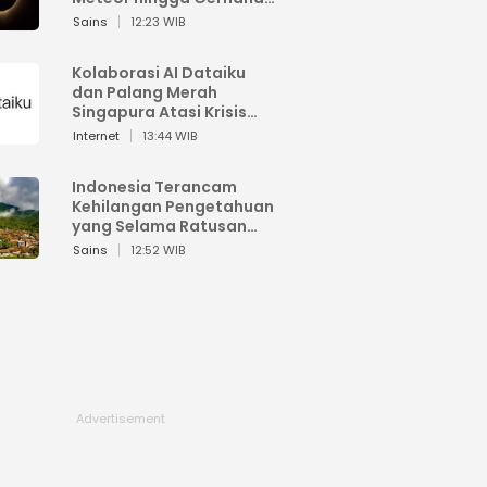
Matahari
Sains
12:23 WIB
Kolaborasi AI Dataiku
dan Palang Merah
Singapura Atasi Krisis
Bencana
Internet
13:44 WIB
Indonesia Terancam
Kehilangan Pengetahuan
yang Selama Ratusan
Tahun Menjaga Alam
Sains
12:52 WIB