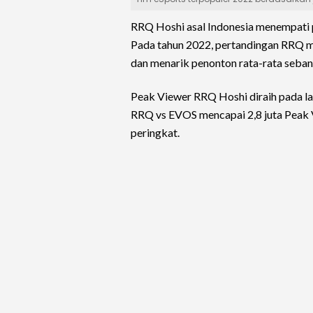
RRQ Hoshi asal Indonesia menempati p
Pada tahun 2022, pertandingan RRQ me
dan menarik penonton rata-rata seban
Peak Viewer RRQ Hoshi diraih pada l
RRQ vs EVOS mencapai 2,8 juta Peak Vi
peringkat.