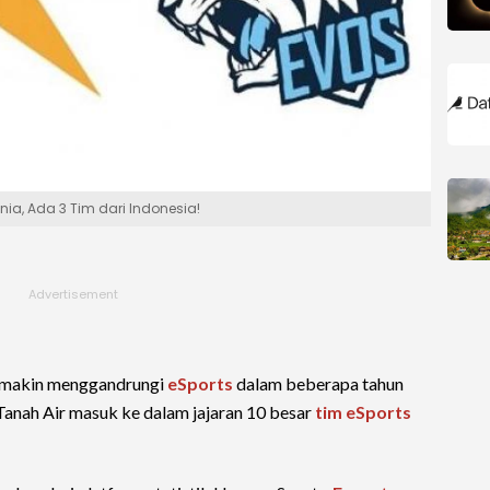
nia, Ada 3 Tim dari Indonesia!
semakin menggandrungi
eSports
dalam beberapa tahun
 Tanah Air masuk ke dalam jajaran 10 besar
tim eSports