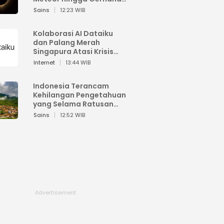
Matahari
Sains
12:23 WIB
Kolaborasi AI Dataiku
dan Palang Merah
Singapura Atasi Krisis
Bencana
Internet
13:44 WIB
Indonesia Terancam
Kehilangan Pengetahuan
yang Selama Ratusan
Tahun Menjaga Alam
Sains
12:52 WIB