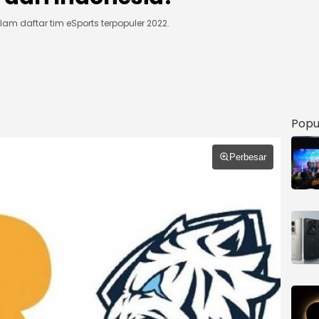
m daftar tim eSports terpopuler 2022.
Popu
Perbesar