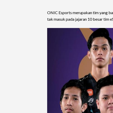
ONIC Esports merupakan tim yang bar
tak masuk pada jajaran 10 besar tim e