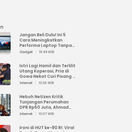
an
Jangan Beli Dulu! Ini 5
Cara Meningkatkan
Performa Laptop Tanpa
Harus Beli Baru
Gadget
16:44 WIB
Istri Lagi Hamil dan Terlilit
Utang Koperasi, Pria di
Gowa Nekat Curi Pisang 4
Tandan Milik Tetangga,
Internet
10:35 WIB
Begini Nasibnya
Heboh Netizen Kritik
Tunjangan Perumahan
DPR Rp50 Juta, Ahmad
Sahroni: Enggak Senang
Internet
10:07 WIB
Lihat Orang Senang
Ironi di HUT ke-80 RI: Viral