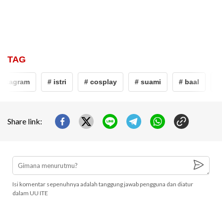
TAG
nstagram
# istri
# cosplay
# suami
# baal
# 
Share link:
Isi komentar sepenuhnya adalah tanggung jawab pengguna dan diatur
dalam UU ITE