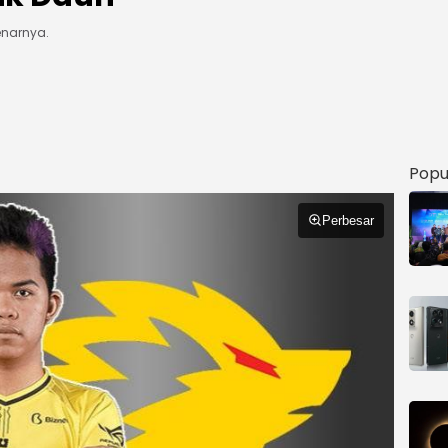
enarnya.
Popu
Perbesar