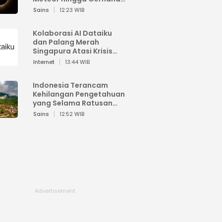
Matahari
Sains
12:23 WIB
Kolaborasi AI Dataiku
dan Palang Merah
Singapura Atasi Krisis
Bencana
Internet
13:44 WIB
Indonesia Terancam
Kehilangan Pengetahuan
yang Selama Ratusan
Tahun Menjaga Alam
Sains
12:52 WIB