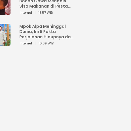
Bocah Gowa Mengais
Sisa Makanan di Pesta
Kemerdekaan
Internet
13:57 WIB
Mpok Alpa Meninggal
Dunia, Ini 9 Fakta
Perjalanan Hidupnya dari
Viral hingga Puncak
Internet
10:09 WIB
Karier