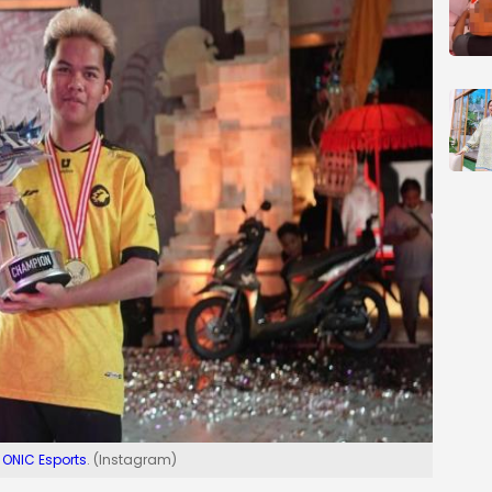
i
ONIC Esports
. (Instagram)