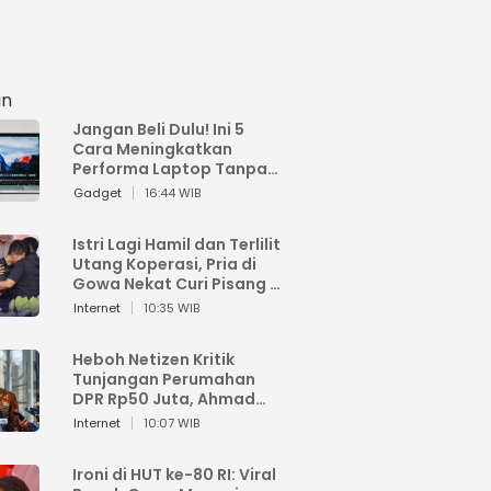
an
Jangan Beli Dulu! Ini 5
Cara Meningkatkan
Performa Laptop Tanpa
Harus Beli Baru
Gadget
16:44 WIB
Istri Lagi Hamil dan Terlilit
Utang Koperasi, Pria di
Gowa Nekat Curi Pisang 4
Tandan Milik Tetangga,
Internet
10:35 WIB
Begini Nasibnya
Heboh Netizen Kritik
Tunjangan Perumahan
DPR Rp50 Juta, Ahmad
Sahroni: Enggak Senang
Internet
10:07 WIB
Lihat Orang Senang
Ironi di HUT ke-80 RI: Viral