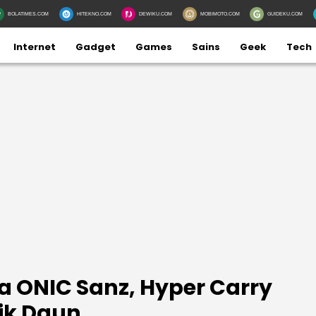
BOLATIMES.COM
HITEKNO.COM
DEWIKU.COM
MOBIMOTO.COM
GUIDEKU.COM
Internet
Gadget
Games
Sains
Geek
Tech
ta ONIC Sanz, Hyper Carry
ik Daun