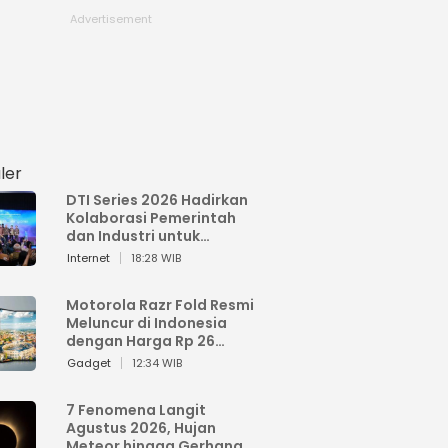
ler
DTI Series 2026 Hadirkan
Kolaborasi Pemerintah
dan Industri untuk
Percepatan
Internet
18:28 WIB
Transformasi Digital
Indonesia
Motorola Razr Fold Resmi
Meluncur di Indonesia
dengan Harga Rp 26
Jutaan
Gadget
12:34 WIB
7 Fenomena Langit
Agustus 2026, Hujan
Meteor hingga Gerhana