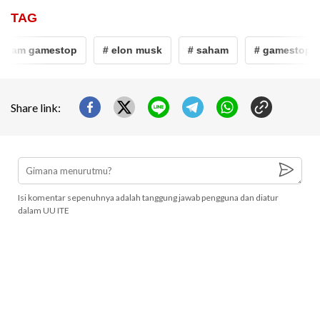
TAG
ham gamestop
# elon musk
# saham
# gamestop
Share link:
Isi komentar sepenuhnya adalah tanggung jawab pengguna dan diatur
dalam UU ITE