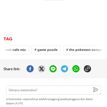
TAG
kemon cafe mix
# game puzzle
# the pokemon company
Share link:
Isi komentar sepenuhnya adalah tanggung jawab pengguna dan diatur
dalam UU ITE