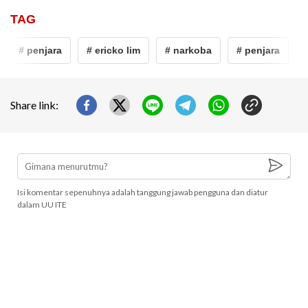
TAG
# penjara
# ericko lim
# narkoba
# penjara
Share link:
Isi komentar sepenuhnya adalah tanggung jawab pengguna dan diatur
dalam UU ITE