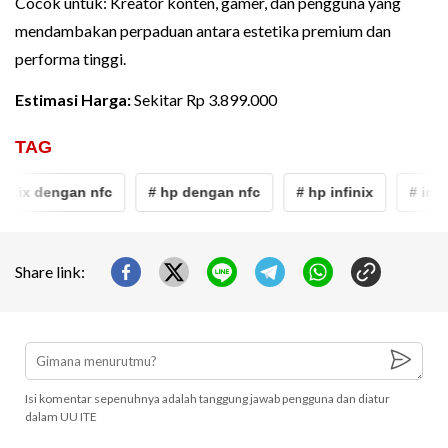
Cocok untuk: Kreator konten, gamer, dan pengguna yang
mendambakan perpaduan antara estetika premium dan
performa tinggi.
Estimasi Harga:
Sekitar Rp 3.899.000
TAG
inix dengan nfc
# hp dengan nfc
# hp infinix
# infini
Share link:
Isi komentar sepenuhnya adalah tanggung jawab pengguna dan diatur
dalam UU ITE