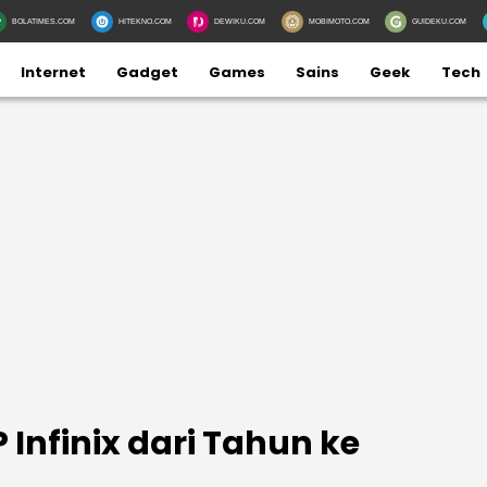
BOLATIMES.COM
HITEKNO.COM
DEWIKU.COM
MOBIMOTO.COM
GUIDEKU.COM
Internet
Gadget
Games
Sains
Geek
Tech
 Infinix dari Tahun ke