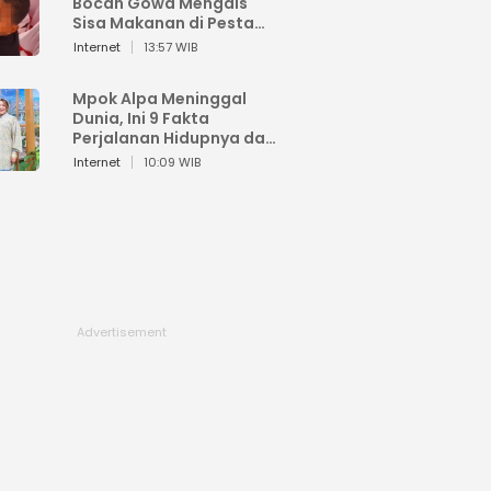
Bocah Gowa Mengais
Sisa Makanan di Pesta
Kemerdekaan
Internet
13:57 WIB
Mpok Alpa Meninggal
Dunia, Ini 9 Fakta
Perjalanan Hidupnya dari
Viral hingga Puncak
Internet
10:09 WIB
Karier