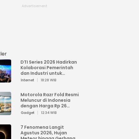
ler
DTI Series 2026 Hadirkan
Kolaborasi Pemerintah
dan Industri untuk
Percepatan
Internet
18:28 WIB
Transformasi Digital
Indonesia
Motorola Razr Fold Resmi
Meluncur di Indonesia
dengan Harga Rp 26
Jutaan
Gadget
12:34 WIB
7 Fenomena Langit
Agustus 2026, Hujan
Meteor hingga Gerhana