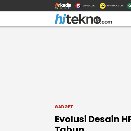
SUARA.COM
MATAMATA.COM
GADGET
Evolusi Desain HP
Tahun