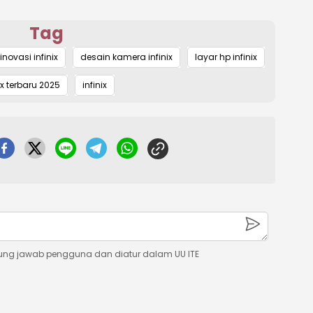
Tag
inovasi infinix
desain kamera infinix
layar hp infinix
ix terbaru 2025
infinix
ung jawab pengguna dan diatur dalam UU ITE