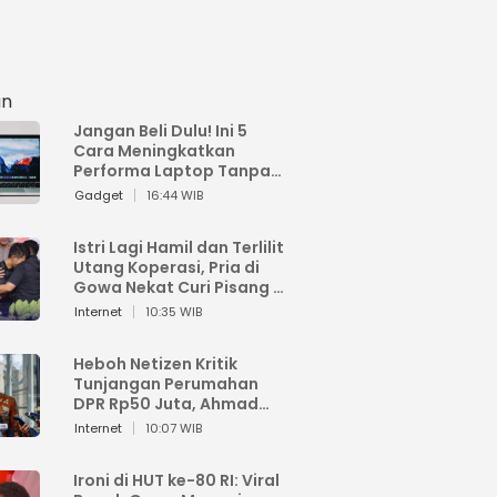
an
Jangan Beli Dulu! Ini 5
Cara Meningkatkan
Performa Laptop Tanpa
Harus Beli Baru
Gadget
16:44 WIB
Istri Lagi Hamil dan Terlilit
Utang Koperasi, Pria di
Gowa Nekat Curi Pisang 4
Tandan Milik Tetangga,
Internet
10:35 WIB
Begini Nasibnya
Heboh Netizen Kritik
Tunjangan Perumahan
DPR Rp50 Juta, Ahmad
Sahroni: Enggak Senang
Internet
10:07 WIB
Lihat Orang Senang
Ironi di HUT ke-80 RI: Viral