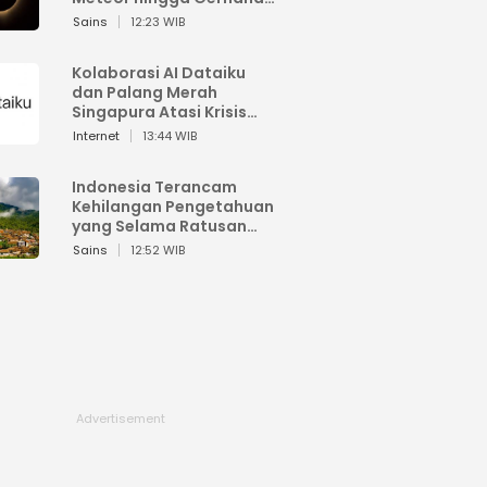
Matahari
Sains
12:23 WIB
Kolaborasi AI Dataiku
dan Palang Merah
Singapura Atasi Krisis
Bencana
Internet
13:44 WIB
Indonesia Terancam
Kehilangan Pengetahuan
yang Selama Ratusan
Tahun Menjaga Alam
Sains
12:52 WIB