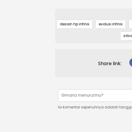
desain hp infinix
evolusi infinix
infin
Share link:
Isi komentar sepenuhnya adalah tangg