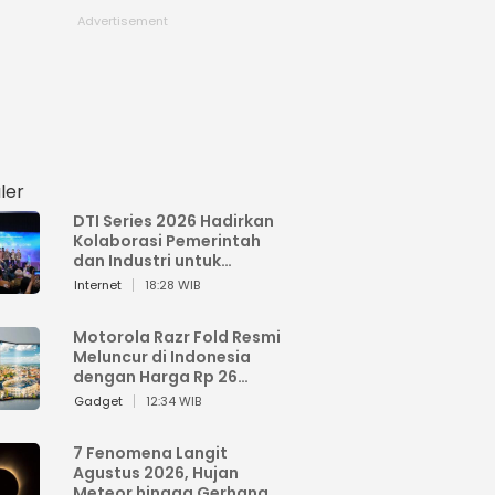
ler
DTI Series 2026 Hadirkan
Kolaborasi Pemerintah
dan Industri untuk
Percepatan
Internet
18:28 WIB
Transformasi Digital
Indonesia
Motorola Razr Fold Resmi
Meluncur di Indonesia
dengan Harga Rp 26
Jutaan
Gadget
12:34 WIB
7 Fenomena Langit
Agustus 2026, Hujan
Meteor hingga Gerhana