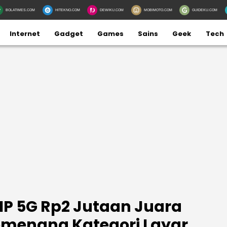
BOLATIMES.COM
HITEKNO.COM
DEWIKU.COM
MOBIMOTO.COM
GUIDEKU.COM
Internet
Gadget
Games
Sains
Geek
Tech
P 5G Rp2 Jutaan Juara
emenang Kategori Layar,