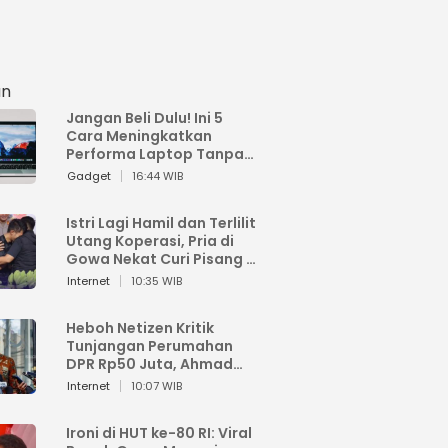
an
Jangan Beli Dulu! Ini 5
Cara Meningkatkan
Performa Laptop Tanpa
Harus Beli Baru
Gadget
16:44 WIB
Istri Lagi Hamil dan Terlilit
Utang Koperasi, Pria di
Gowa Nekat Curi Pisang 4
Tandan Milik Tetangga,
Internet
10:35 WIB
Begini Nasibnya
Heboh Netizen Kritik
Tunjangan Perumahan
DPR Rp50 Juta, Ahmad
Sahroni: Enggak Senang
Internet
10:07 WIB
Lihat Orang Senang
Ironi di HUT ke-80 RI: Viral