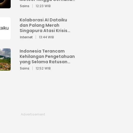
Matahari
Sains
12:23 WIB
Kolaborasi AI Dataiku
dan Palang Merah
Singapura Atasi Krisis
Bencana
Internet
13:44 WIB
Indonesia Terancam
Kehilangan Pengetahuan
yang Selama Ratusan
Tahun Menjaga Alam
Sains
12:52 WIB