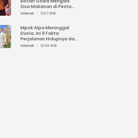
Bocah Gowa Mengais
Sisa Makanan di Pesta
Kemerdekaan
Internet
13:57 WIB
Mpok Alpa Meninggal
Dunia, Ini 9 Fakta
Perjalanan Hidupnya dari
Viral hingga Puncak
Internet
10:09 WIB
Karier