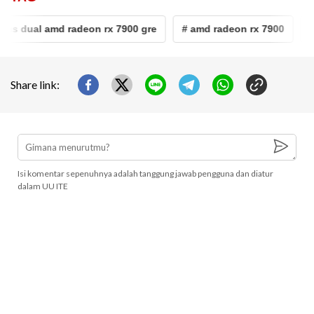
us dual amd radeon rx 7900 gre
# amd radeon rx 7900
# 
Share link:
Isi komentar sepenuhnya adalah tanggung jawab pengguna dan diatur
dalam UU ITE