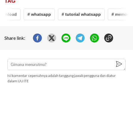
TAG
wnload
# whatsapp
# tutorial whatsapp
# memori h
Share link:
Isi komentar sepenuhnya adalah tanggung jawab pengguna dan diatur
dalam UU ITE