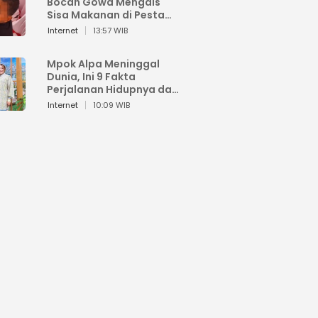
Bocah Gowa Mengais
Sisa Makanan di Pesta
Kemerdekaan
Internet
13:57 WIB
Mpok Alpa Meninggal
Dunia, Ini 9 Fakta
Perjalanan Hidupnya dari
Viral hingga Puncak
Internet
10:09 WIB
Karier