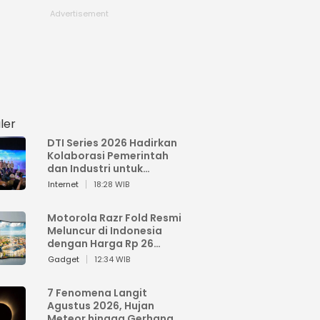
ler
DTI Series 2026 Hadirkan
Kolaborasi Pemerintah
dan Industri untuk
Percepatan
Internet
18:28 WIB
Transformasi Digital
Indonesia
Motorola Razr Fold Resmi
Meluncur di Indonesia
dengan Harga Rp 26
Jutaan
Gadget
12:34 WIB
7 Fenomena Langit
Agustus 2026, Hujan
Meteor hingga Gerhana