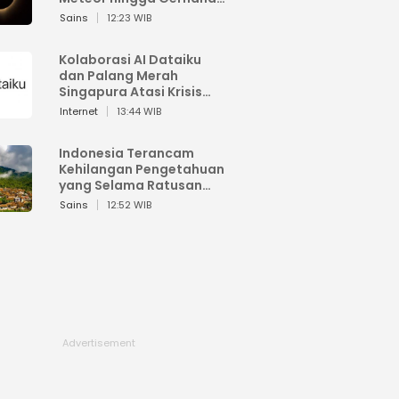
Matahari
Sains
12:23 WIB
Kolaborasi AI Dataiku
dan Palang Merah
Singapura Atasi Krisis
Bencana
Internet
13:44 WIB
Indonesia Terancam
Kehilangan Pengetahuan
yang Selama Ratusan
Tahun Menjaga Alam
Sains
12:52 WIB