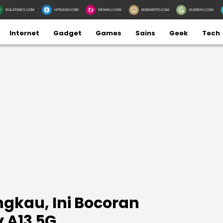
BOLATIMES.COM
HITEKNO.COM
DEWIKU.COM
MOBIMOTO.COM
GUIDEKU.COM
Internet
Gadget
Games
Sains
Geek
Tech
ngkau, Ini Bocoran
 A13 5G