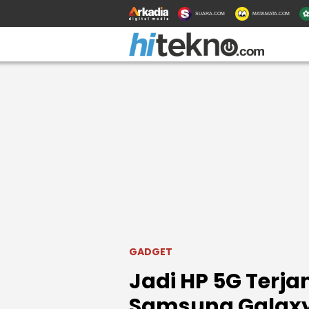
SUARA.COM
MATAMATA.COM
GADGET
Jadi HP 5G Terja
Samsung Galaxy