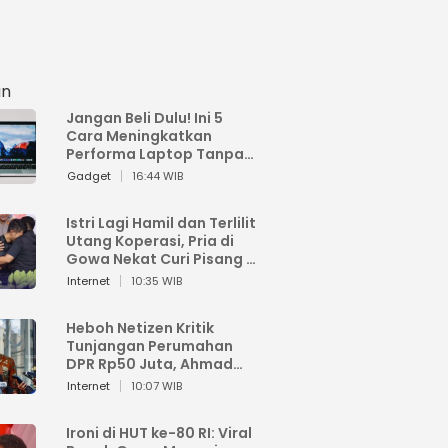
an
Jangan Beli Dulu! Ini 5
Cara Meningkatkan
Performa Laptop Tanpa
Harus Beli Baru
Gadget
16:44 WIB
Istri Lagi Hamil dan Terlilit
Utang Koperasi, Pria di
Gowa Nekat Curi Pisang 4
Tandan Milik Tetangga,
Internet
10:35 WIB
Begini Nasibnya
Heboh Netizen Kritik
Tunjangan Perumahan
DPR Rp50 Juta, Ahmad
Sahroni: Enggak Senang
Internet
10:07 WIB
Lihat Orang Senang
Ironi di HUT ke-80 RI: Viral