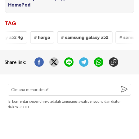
HomePod
TAG
xy a52 4g
# harga
# samsung galaxy a52
# samsun
Share link:
Isi komentar sepenuhnya adalah tanggung jawab pengguna dan diatur
dalam UU ITE