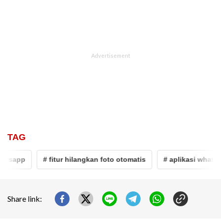
TAG
hatsapp
# fitur hilangkan foto otomatis
# aplikasi whatsa
Share link: