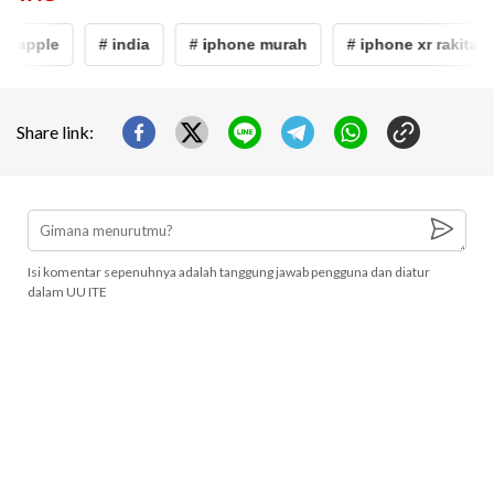
# apple
# india
# iphone murah
# iphone xr rakitan i
Share link:
Isi komentar sepenuhnya adalah tanggung jawab pengguna dan diatur
dalam UU ITE