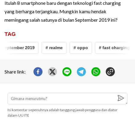
Itulah 8 smartphone baru dengan teknologi fast charging
yang berharga terjangkau. Mungkin kamu hendak
memingang salah satunya di bulan September 2019 ini?
TAG
eptember 2019
# realme
# oppo
# fast charging
Share link:
Isi komentar sepenuhnya adalah tanggung jawab pengguna dan diatur
dalam UU ITE