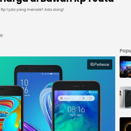
p 1 juta yang menarik? Ada dong!
IB
Popu
Perbesar