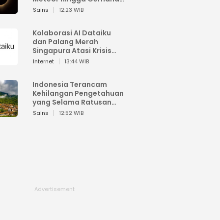
Matahari
Sains
12:23 WIB
Kolaborasi AI Dataiku
dan Palang Merah
Singapura Atasi Krisis
Bencana
Internet
13:44 WIB
Indonesia Terancam
Kehilangan Pengetahuan
yang Selama Ratusan
Tahun Menjaga Alam
Sains
12:52 WIB