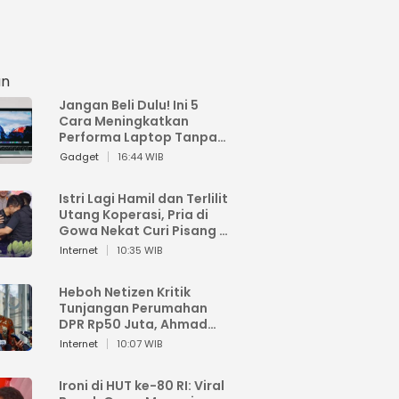
an
Jangan Beli Dulu! Ini 5
Cara Meningkatkan
Performa Laptop Tanpa
Harus Beli Baru
Gadget
16:44 WIB
Istri Lagi Hamil dan Terlilit
Utang Koperasi, Pria di
Gowa Nekat Curi Pisang 4
Tandan Milik Tetangga,
Internet
10:35 WIB
Begini Nasibnya
Heboh Netizen Kritik
Tunjangan Perumahan
DPR Rp50 Juta, Ahmad
Sahroni: Enggak Senang
Internet
10:07 WIB
Lihat Orang Senang
Ironi di HUT ke-80 RI: Viral