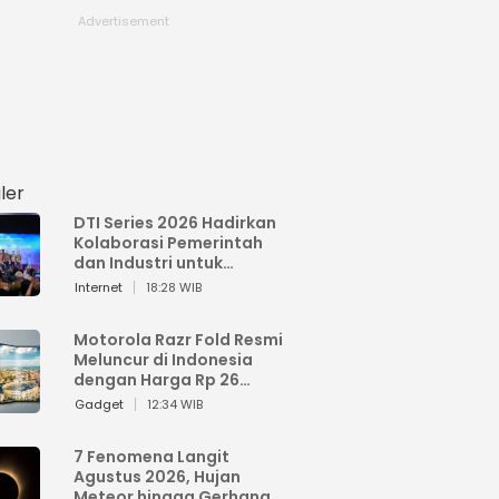
ler
DTI Series 2026 Hadirkan
Kolaborasi Pemerintah
dan Industri untuk
Percepatan
Internet
18:28 WIB
Transformasi Digital
Indonesia
Motorola Razr Fold Resmi
Meluncur di Indonesia
dengan Harga Rp 26
Jutaan
Gadget
12:34 WIB
7 Fenomena Langit
Agustus 2026, Hujan
Meteor hingga Gerhana