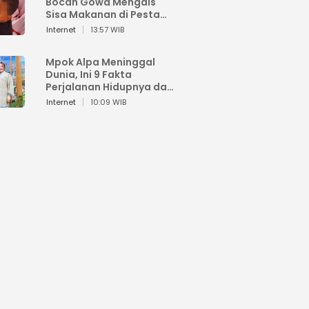
Bocah Gowa Mengais
Sisa Makanan di Pesta
Kemerdekaan
Internet
13:57 WIB
Mpok Alpa Meninggal
Dunia, Ini 9 Fakta
Perjalanan Hidupnya dari
Viral hingga Puncak
Internet
10:09 WIB
Karier