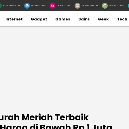
BOLATIMES.COM
HITEKNO.COM
DEWIKU.COM
MOBIMOTO.COM
GUIDEKU.COM
Internet
Gadget
Games
Sains
Geek
Tech
rah Meriah Terbaik
Harga di Bawah Rp 1 Juta