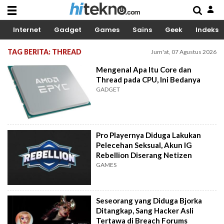
Internet
Gadget
Games
Sains
Geek
Indeks
TAG BERITA: THREAD
Jum'at, 07 Agustus 2026
Mengenal Apa Itu Core dan
Thread pada CPU, Ini Bedanya
GADGET
Pro Playernya Diduga Lakukan
Pelecehan Seksual, Akun IG
Rebellion Diserang Netizen
GAMES
Seseorang yang Diduga Bjorka
Ditangkap, Sang Hacker Asli
Tertawa di Breach Forums