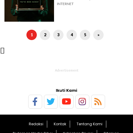
INTERNET
1
2
3
4
5
»

Ikuti Kami
Redaksi
Kontak
Tentang Kami