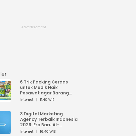
ler
6 Trik Packing Cerdas
untuk Mudik Naik
Pesawat agar Barang
Tidak Over Bagasi
Internet
11:40 WIB
3 Digital Marketing
Agency Terbaik Indonesia
2026: Era Baru AI-
Powered Marketing
Internet
16:40 WIB