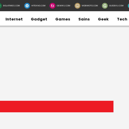
BOLATIMES.COM
HITEKNO.COM
DEWIKU.COM
MOBIMOTO.COM
GUIDEKU.COM
Internet
Gadget
Games
Sains
Geek
Tech