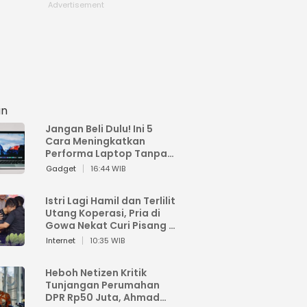
an
Jangan Beli Dulu! Ini 5
Cara Meningkatkan
Performa Laptop Tanpa
Harus Beli Baru
Gadget
16:44 WIB
Istri Lagi Hamil dan Terlilit
Utang Koperasi, Pria di
Gowa Nekat Curi Pisang 4
Tandan Milik Tetangga,
Internet
10:35 WIB
Begini Nasibnya
Heboh Netizen Kritik
Tunjangan Perumahan
DPR Rp50 Juta, Ahmad