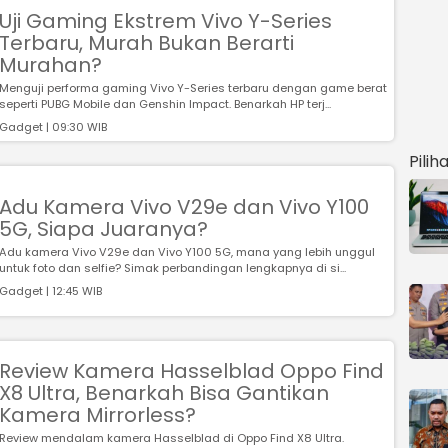
Uji Gaming Ekstrem Vivo Y-Series
Terbaru, Murah Bukan Berarti
Murahan?
Menguji performa gaming Vivo Y-Series terbaru dengan game berat
seperti PUBG Mobile dan Genshin Impact. Benarkah HP terj...
Gadget | 09:30 WIB
Pilih
Adu Kamera Vivo V29e dan Vivo Y100
5G, Siapa Juaranya?
Adu kamera Vivo V29e dan Vivo Y100 5G, mana yang lebih unggul
untuk foto dan selfie? Simak perbandingan lengkapnya di si...
Gadget | 12:45 WIB
Review Kamera Hasselblad Oppo Find
X8 Ultra, Benarkah Bisa Gantikan
Kamera Mirrorless?
Review mendalam kamera Hasselblad di Oppo Find X8 Ultra.