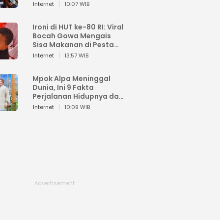
Sahroni: Enggak Senang
Internet
10:07 WIB
Lihat Orang Senang
Ironi di HUT ke-80 RI: Viral
Bocah Gowa Mengais
Sisa Makanan di Pesta
Kemerdekaan
Internet
13:57 WIB
Mpok Alpa Meninggal
Dunia, Ini 9 Fakta
Perjalanan Hidupnya dari
Viral hingga Puncak
Internet
10:09 WIB
Karier