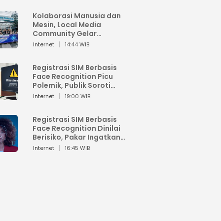
Kolaborasi Manusia dan
Mesin, Local Media
Community Gelar
Workshop Google AI
Internet
14:44 WIB
Registrasi SIM Berbasis
Face Recognition Picu
Polemik, Publik Soroti
Risiko Kebocoran Data
Internet
19:00 WIB
Pribadi
Registrasi SIM Berbasis
Face Recognition Dinilai
Berisiko, Pakar Ingatkan
Ancaman Privasi dan
Internet
16:45 WIB
Penyalahgunaan Data