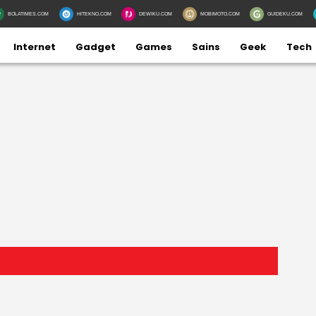
BOLATIMES.COM
HITEKNO.COM
DEWIKU.COM
MOBIMOTO.COM
GUIDEKU.COM
Internet
Gadget
Games
Sains
Geek
Tech