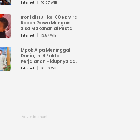
Sahroni: Enggak Senang
Internet
10:07 WIB
Lihat Orang Senang
Ironi di HUT ke-80 RI: Viral
Bocah Gowa Mengais
Sisa Makanan di Pesta
Kemerdekaan
Internet
13:57 WIB
Mpok Alpa Meninggal
Dunia, Ini 9 Fakta
Perjalanan Hidupnya dari
Viral hingga Puncak
Internet
10:09 WIB
Karier