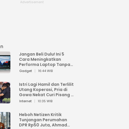
an
Jangan Beli Dulu! Ini 5
Cara Meningkatkan
Performa Laptop Tanpa
Harus Beli Baru
Gadget
16:44 WIB
Istri Lagi Hamil dan Terlilit
Utang Koperasi, Pria di
Gowa Nekat Curi Pisang 4
Tandan Milik Tetangga,
Internet
10:35 WIB
Begini Nasibnya
Heboh Netizen Kritik
Tunjangan Perumahan
DPR Rp50 Juta, Ahmad