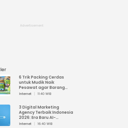
ler
6 Trik Packing Cerdas
untuk Mudik Naik
Pesawat agar Barang
Tidak Over Bagasi
Internet
11:40 WIB
3 Digital Marketing
Agency Terbaik Indonesia
2026: Era Baru AI-
Powered Marketing
Internet
16:40 WIB