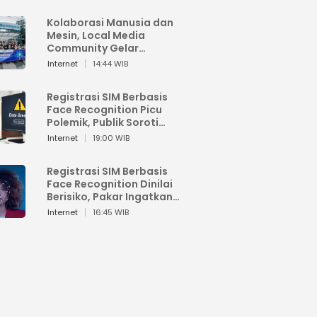
Kolaborasi Manusia dan
Mesin, Local Media
Community Gelar
Workshop Google AI
Internet
14:44 WIB
Registrasi SIM Berbasis
Face Recognition Picu
Polemik, Publik Soroti
Risiko Kebocoran Data
Internet
19:00 WIB
Pribadi
Registrasi SIM Berbasis
Face Recognition Dinilai
Berisiko, Pakar Ingatkan
Ancaman Privasi dan
Internet
16:45 WIB
Penyalahgunaan Data