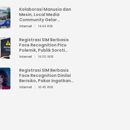
Kolaborasi Manusia dan
Mesin, Local Media
Community Gelar
Workshop Google AI
Internet
14:44 WIB
Registrasi SIM Berbasis
Face Recognition Picu
Polemik, Publik Soroti
Risiko Kebocoran Data
Internet
19:00 WIB
Pribadi
Registrasi SIM Berbasis
Face Recognition Dinilai
Berisiko, Pakar Ingatkan
Ancaman Privasi dan
Internet
16:45 WIB
Penyalahgunaan Data