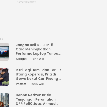
an
Jangan Beli Dulu! Ini 5
Cara Meningkatkan
Performa Laptop Tanpa
Harus Beli Baru
Gadget
16:44 WIB
Istri Lagi Hamil dan Terlilit
Utang Koperasi, Pria di
Gowa Nekat Curi Pisang 4
Tandan Milik Tetangga,
Internet
10:35 WIB
Begini Nasibnya
Heboh Netizen Kritik
Tunjangan Perumahan
DPR Rp50 Juta, Ahmad