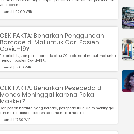
Benarkah Nasi Padang menjadi perantara dan sumber penyebaran
virus corona?...
Internet | 07:00 WIB
CEK FAKTA: Benarkah Penggunaan
Barcode di Mal untuk Cari Pasien
Covid-19?
Benarkah tujuan pakai barcode atau QR code saat masuk mal untuk
mencari pasien Covid-19?...
Internet | 12:00 WIB
CEK FAKTA: Benarkah Pesepeda di
Monas Meninggal karena Pakai
Masker?
Dari pesan berantai yang beredar, pesepeda itu diklaim meninggal
karena kehabisan oksigen saat memakai masker....
Internet | 17:30 WIB