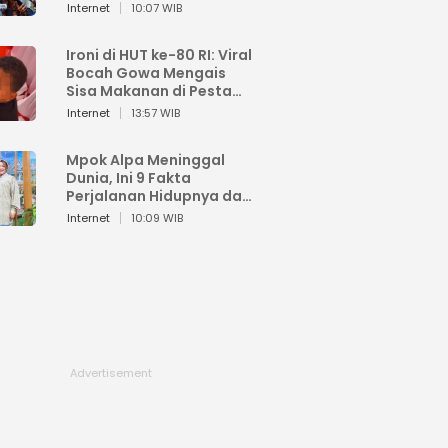
Sahroni: Enggak Senang
Internet
10:07 WIB
Lihat Orang Senang
Ironi di HUT ke-80 RI: Viral
Bocah Gowa Mengais
Sisa Makanan di Pesta
Kemerdekaan
Internet
13:57 WIB
Mpok Alpa Meninggal
Dunia, Ini 9 Fakta
Perjalanan Hidupnya dari
Viral hingga Puncak
Internet
10:09 WIB
Karier