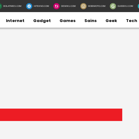
BOLATIMES.COM
HITEKNO.COM
DEWIKU.COM
MOBIMOTO.COM
GUIDEKU.COM
Internet
Gadget
Games
Sains
Geek
Tech