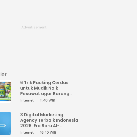
ler
6 Trik Packing Cerdas
untuk Mudik Naik
Pesawat agar Barang
Tidak Over Bagasi
Internet
11:40 WIB
3 Digital Marketing
Agency Terbaik Indonesia
2026: Era Baru AI-
Powered Marketing
Internet
16:40 WIB