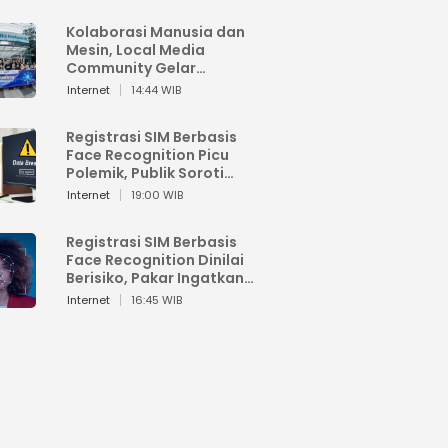
Kolaborasi Manusia dan
Mesin, Local Media
Community Gelar
Workshop Google AI
Internet
14:44 WIB
Registrasi SIM Berbasis
Face Recognition Picu
Polemik, Publik Soroti
Risiko Kebocoran Data
Internet
19:00 WIB
Pribadi
Registrasi SIM Berbasis
Face Recognition Dinilai
Berisiko, Pakar Ingatkan
Ancaman Privasi dan
Internet
16:45 WIB
Penyalahgunaan Data