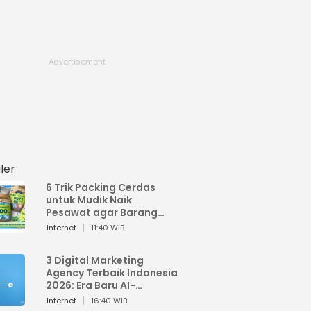
ler
6 Trik Packing Cerdas
untuk Mudik Naik
Pesawat agar Barang
Tidak Over Bagasi
Internet
11:40 WIB
3 Digital Marketing
Agency Terbaik Indonesia
2026: Era Baru AI-
Powered Marketing
Internet
16:40 WIB