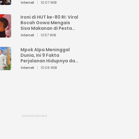
Sahroni: Enggak Senang
Internet
10:07 WIB
Lihat Orang Senang
Ironi di HUT ke-80 RI: Viral
Bocah Gowa Mengais
Sisa Makanan di Pesta
Kemerdekaan
Internet
13:57 WIB
Mpok Alpa Meninggal
Dunia, Ini 9 Fakta
Perjalanan Hidupnya dari
Viral hingga Puncak
Internet
10:09 WIB
Karier