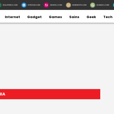
BOLATIMES.COM
HITEKNO.COM
DEWIKU.COM
MOBIMOTO.COM
GUIDEKU.COM
Internet
Gadget
Games
Sains
Geek
Tech
NIA