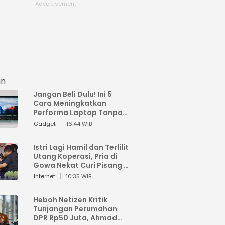
an
Jangan Beli Dulu! Ini 5
Cara Meningkatkan
Performa Laptop Tanpa
Harus Beli Baru
Gadget
16:44 WIB
Istri Lagi Hamil dan Terlilit
Utang Koperasi, Pria di
Gowa Nekat Curi Pisang 4
Tandan Milik Tetangga,
Internet
10:35 WIB
Begini Nasibnya
Heboh Netizen Kritik
Tunjangan Perumahan
DPR Rp50 Juta, Ahmad