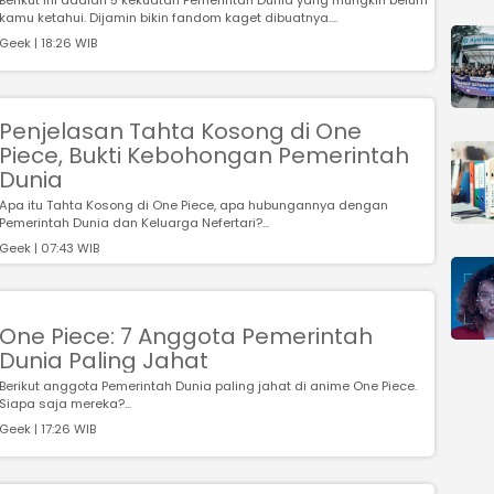
Berikut ini adalah 5 kekuatan Pemerintah Dunia yang mungkin belum
kamu ketahui. Dijamin bikin fandom kaget dibuatnya....
Geek | 18:26 WIB
Penjelasan Tahta Kosong di One
Piece, Bukti Kebohongan Pemerintah
Dunia
Apa itu Tahta Kosong di One Piece, apa hubungannya dengan
Pemerintah Dunia dan Keluarga Nefertari?...
Geek | 07:43 WIB
One Piece: 7 Anggota Pemerintah
Dunia Paling Jahat
Berikut anggota Pemerintah Dunia paling jahat di anime One Piece.
Siapa saja mereka?...
Geek | 17:26 WIB