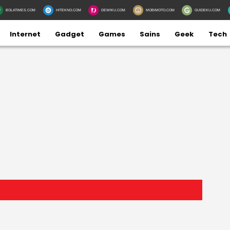
BOLATIMES.COM
HITEKNO.COM
DEWIKU.COM
MOBIMOTO.COM
GUIDEKU.COM
Internet
Gadget
Games
Sains
Geek
Tech