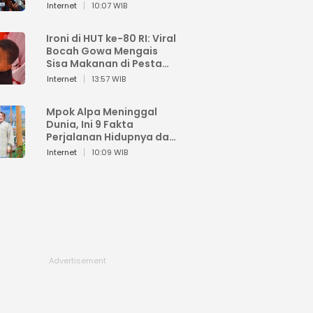
Sahroni: Enggak Senang
Internet
10:07 WIB
Lihat Orang Senang
Ironi di HUT ke-80 RI: Viral
Bocah Gowa Mengais
Sisa Makanan di Pesta
Kemerdekaan
Internet
13:57 WIB
Mpok Alpa Meninggal
Dunia, Ini 9 Fakta
Perjalanan Hidupnya dari
Viral hingga Puncak
Internet
10:09 WIB
Karier