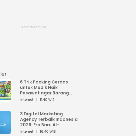
ler
6 Trik Packing Cerdas
untuk Mudik Naik
Pesawat agar Barang
Tidak Over Bagasi
Internet
11:40 WIB
3 Digital Marketing
Agency Terbaik Indonesia
2026: Era Baru AI-
Powered Marketing
Internet
16:40 WIB