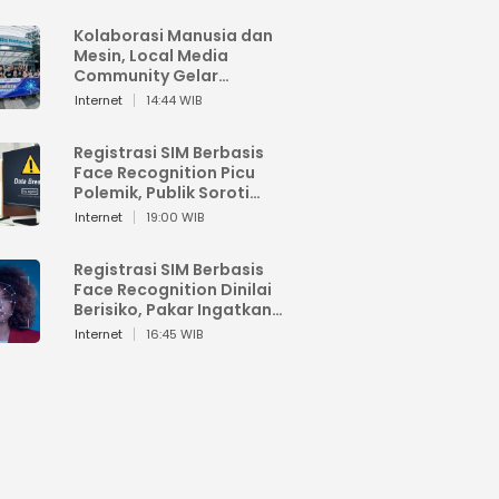
Kolaborasi Manusia dan
Mesin, Local Media
Community Gelar
Workshop Google AI
Internet
14:44 WIB
Registrasi SIM Berbasis
Face Recognition Picu
Polemik, Publik Soroti
Risiko Kebocoran Data
Internet
19:00 WIB
Pribadi
Registrasi SIM Berbasis
Face Recognition Dinilai
Berisiko, Pakar Ingatkan
Ancaman Privasi dan
Internet
16:45 WIB
Penyalahgunaan Data