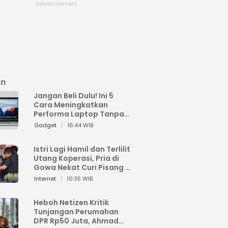
an
Jangan Beli Dulu! Ini 5
Cara Meningkatkan
Performa Laptop Tanpa
Harus Beli Baru
Gadget
16:44 WIB
Istri Lagi Hamil dan Terlilit
Utang Koperasi, Pria di
Gowa Nekat Curi Pisang 4
Tandan Milik Tetangga,
Internet
10:35 WIB
Begini Nasibnya
Heboh Netizen Kritik
Tunjangan Perumahan
DPR Rp50 Juta, Ahmad