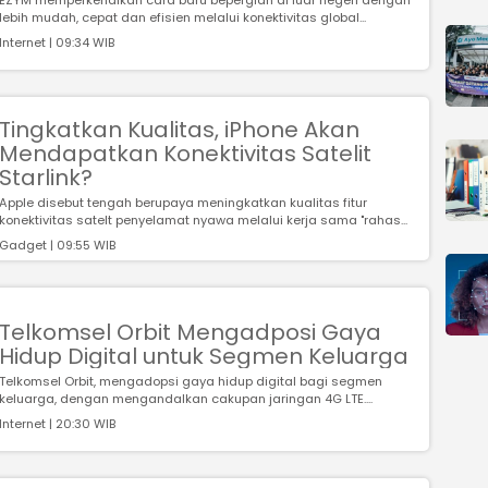
EZYM memperkenalkan cara baru bepergian di luar negeri dengan
lebih mudah, cepat dan efisien melalui konektivitas global...
Internet | 09:34 WIB
Tingkatkan Kualitas, iPhone Akan
Mendapatkan Konektivitas Satelit
Starlink?
Apple disebut tengah berupaya meningkatkan kualitas fitur
konektivitas satelt penyelamat nyawa melalui kerja sama "rahas...
Gadget | 09:55 WIB
Telkomsel Orbit Mengadposi Gaya
Hidup Digital untuk Segmen Keluarga
Telkomsel Orbit, mengadopsi gaya hidup digital bagi segmen
keluarga, dengan mengandalkan cakupan jaringan 4G LTE....
Internet | 20:30 WIB