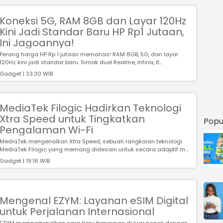
Koneksi 5G, RAM 8GB dan Layar 120Hz
Kini Jadi Standar Baru HP Rp1 Jutaan,
Ini Jagoannya!
Perang harga HP Rp 1 jutaan memanas! RAM 8GB, 5G, dan layar
120Hz kini jadi standar baru. Simak duel Realme, Infinix, it...
Gadget | 23:30 WIB
MediaTek Filogic Hadirkan Teknologi
Xtra Speed untuk Tingkatkan
Popu
Pengalaman Wi-Fi
MediaTek mengenalkan Xtra Speed, sebuah rangkaian teknologi
MediaTek Filogic yang memang didesain untuk secara adaptif m...
Gadget | 19:16 WIB
Mengenal EZYM: Layanan eSIM Digital
untuk Perjalanan Internasional